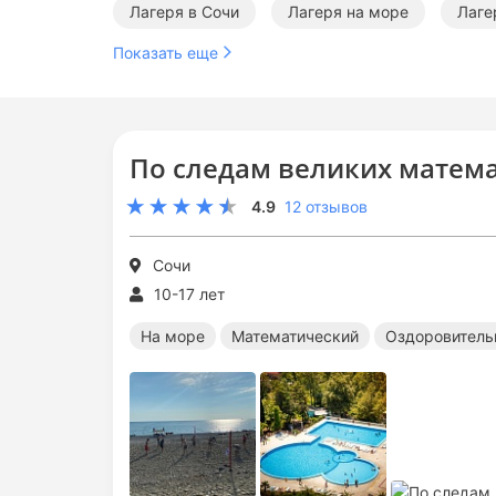
Лагеря в Сочи
Лагеря на море
Лаге
Показать еще
Оздоровительные лагеря в Краснодарском кр
Математические лагеря в Сочи
Оздоровит
По следам великих матем
Математические лагеря на море
Оздоров
4.9
12 отзывов
Сочи
10-17 лет
На море
Математический
Оздоровитель