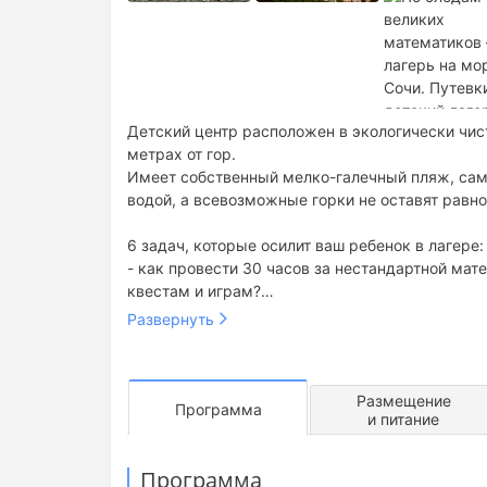
Детский центр расположен в экологически чистом месте Черноморского побережья в 100 метрах от моря, в 10
метрах от гор.
Имеет собственный мелко-галечный пляж, самый большой а
водой, а всевозможные горки не оставят равн
6 задач, которые осилит ваш ребенок в лагере:
- как провести 30 часов за нестандартной мат
квестам и играм?
- как не устать от ежедневных командных игр 
Развернуть
баскетбол, футбол и теннис?
- как научиться мыслить как Томас Эдисон и 
задачи всех времен и народов?
Размещение
- как научиться побеждать и выносить опыт из
Программа
и питание
состязаниях и олимпиадах?
- как превозмочь себя и отправиться в пеший п
Программа