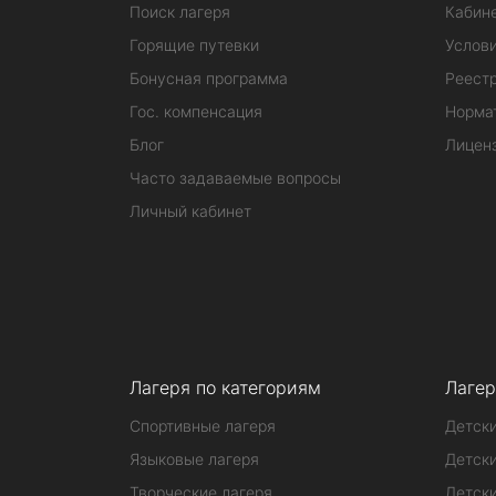
Поиск лагеря
Кабине
Горящие путевки
Услов
Бонусная программа
Реестр
Гос. компенсация
Норма
Блог
Лицен
Часто задаваемые вопросы
Личный кабинет
Лагеря по категориям
Лагер
Спортивные лагеря
Детски
Языковые лагеря
Детски
Творческие лагеря
Детски