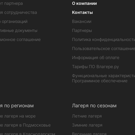
т партнера
О компании
ия сотрудничества
Контакты
 организаций
Вакансии
тивные документы
Партнеры
зионное соглашение
Политика конфиденциальност
Пользовательское соглашени
Информация об оплате
Тарифы ПО Влагере.ру
Функциональные характеристи
Программное обеспечение
я по регионам
Лагеря по сезонам
е лагеря на море
Летние лагеря
е лагеря в Подмосковье
Зимние лагеря
е лагеря в Краснодарском
Весенние лагеря