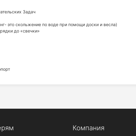
тательских Задач
нг- это скольжение по воде при помощи доски и весла)
арядки до «свечки»
опорт
ерям
Компания