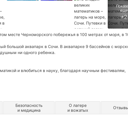
квапарк в Сочи. В аквапарке 9 бассейнов с морской
одушным ни одного ребенка.
ематикой и влюбиться в науку, благодаря научным фестивалям,
на свежем воздухе, стать сильным и волевым игроком в волейб
Леонардо да Винчи, путешествуя во времени и решая изобретате
Безопасность
О лагере
 поражений, чтобы снова попробовать, в интеллектуальных
Отзыв
и медицина
и вожатых
оход по горе, на котором проявится стойкость, упорство ребенк