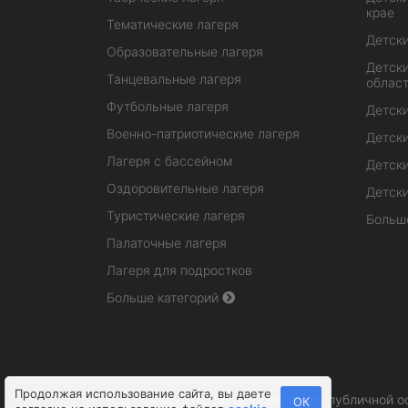
крае
Тематические лагеря
Детски
Образовательные лагеря
Детски
Танцевальные лагеря
облас
Футбольные лагеря
Детски
Военно-патриотические лагеря
Детски
Лагеря с бассейном
Детски
Оздоровительные лагеря
Детски
Туристические лагеря
Больш
Палаточные лагеря
Лагеря для подростков
Больше категорий
Продолжая использование сайта, вы даете
Информация на сайте не является публичной о
ОК