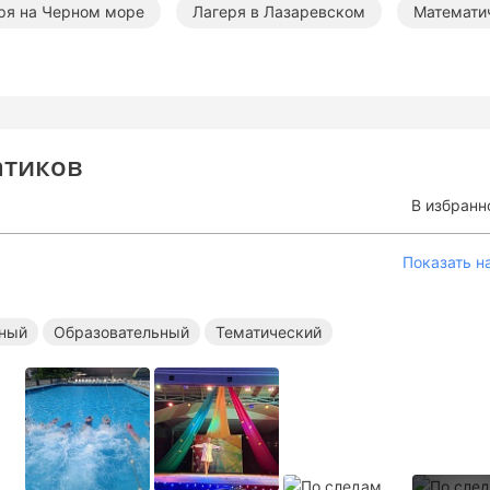
ря на Черном море
Лагеря в Лазаревском
Математи
ае
Образовательные лагеря в Краснодарском крае
Т
ельные лагеря в Сочи
Образовательные лагеря в Сочи
атиков
ительные лагеря на море
Образовательные лагеря на мор
В избранн
Показать н
ный
Образовательный
Тематический