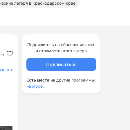
ческие лагеря в Краснодарском крае
ематические лагеря в Краснодарском крае
Тематические лагеря в Сочи
е
Тематические лагеря на море
Подпишитесь на обновление смен
и стоимости этого лагеря
ое
Подписаться
а карте
Есть места
на другие программы
на море
.