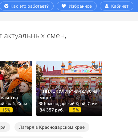
Как это работает?
Избранное
Кабинет
 актуальных смен,
ПИПЛСКУЛ Летний клуб на
ельства
море
ий край, Сочи
Краснодарский Край, Сочи
-15%
84 357 руб.
-5%
еря
Лагеря в Краснодарском крае