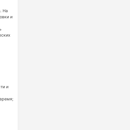
. На
овки и
ь
еских
ти и
 время;