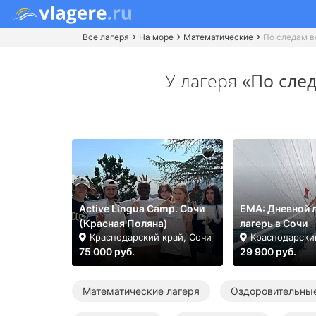
Все лагеря
На море
Математические
По следам в
У лагеря
«По сле
Active Lingua Camp. Сочи
ЕМА: Дневной 
(Красная Поляна)
лагерь в Сочи
Краснодарский край, Сочи
Краснодарски
75 000 руб.
29 900 руб.
Математические лагеря
Оздоровительные