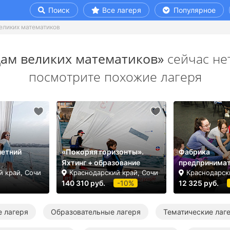
Поиск
Все лагеря
Популярное
еликих математиков
дам великих математиков»
сейчас нет
посмотрите похожие лагеря
летний
«Покоряя горизонты».
Фабрика
Яхтинг + образование
предпринимат
й край, Сочи
Краснодарский край, Сочи
Краснодарск
140 310 руб.
-10%
12 325 руб.
 лагеря
Образовательные лагеря
Тематические лаг