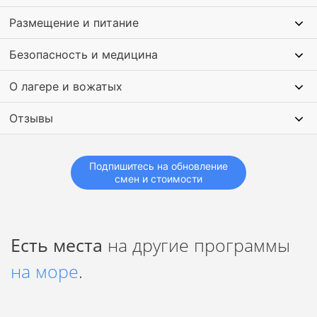
skills – с первой встречи и до последних объятий.
Размещение и питание
Локация-кампус максимально соответствует всем
требованиям – безопасность, уровень сервиса 4* и
Безопасность и медицина
сбалансированное питание.
У каждого кампуса своя обучающая направленность –
спорт и физическое развитие обязательны для всех.
О лагере и вожатых
Фирменная футболка, рюкзак, браслет, блокнот и ручка –
да-да, мы дарим не только знания, эмоции и настроение.
Отзывы
Подпишитесь на обновление
смен и стоимости
Есть места
на другие программы
на море
.