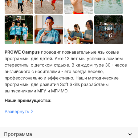
Психологические лагеря в Сочи
Образовательные лагеря в Сочи
Тематические лагеря в Сочи
Лагеря с бассейном в Сочи
Языковые лагеря на море
Английские лагеря на море
PROWE Campus
проводит познавательные языковые
Психологические лагеря на море
программы для детей. Уже 12 лет мы успешно ломаем
стереотипы о детском отдыхе. В каждом туре 30+ часов
Образовательные лагеря на море
английского с носителями - это всегда весело,
Тематические лагеря на море
Лагеря с бассейном на море
профессионально и эффективно. Наши методические
программы для развития Soft Skills разработаны
выпускниками МГУ и МГИМО.
Наши преимущества:
Педагоги имеют профессиональное образование,
Развернуть
сертификаты, богатый опыт – и это обязательно для всех.
30+ часов английского с носителями языка – всегда
много, весело, и эффективно.
Программа
Методика фултайм игровое погружение и развитие soft