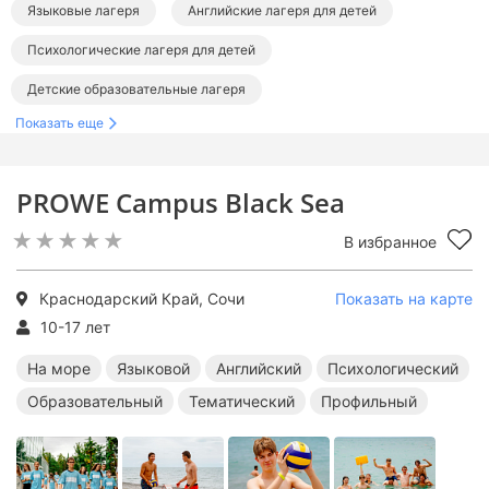
Языковые лагеря
Английские лагеря для детей
Психологические лагеря для детей
Детские образовательные лагеря
Показать еще
Тематические детские лагеря
Детские лагеря с бассейном
Лагеря в Краснодарском крае
Детские лагеря в Сочи
PROWE Campus Black Sea
Детские лагеря на море
Детские лагеря на Черном море
В избранное
Языковые лагеря в Краснодарском крае
Английские лагеря в Краснодарском крае
Краснодарский Край, Сочи
Показать на карте
Психологические лагеря в Краснодарском крае
10-17 лет
Образовательные лагеря в Краснодарском крае
На море
Языковой
Английский
Психологический
Образовательный
Тематический
Профильный
Тематические лагеря в Краснодарском крае
Лагеря с бассейном в Краснодарском крае
Языковые лагеря в Сочи
Английские лагеря в Сочи