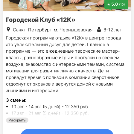
5.0
(10)
Городской Клуб «12К»
Санкт-Петербург, м. Чернышевская
8-12 лет
Городская программа отдыха «12К» в центре города —
это увлекательный досуг для детей. Главное в
программе — это ежедневные творческие мастер-
классы, разнообразные игры и прогулки на свежем
воздухе, знакомство с интересными темами, система
мотивации для развития личных качеств. Дети
проведут время с пользой в компании сверстников,
отдохнут от экранов и вернутся домой с новыми
знаниями и интересами.
3
смены
:
10 авг - 14 авг (5 дней) - 12 350 руб.
17 авг - 21 авг (5 дней) - 12 350 руб.
24 авг - 28 авг (5 дней) - 12 350 руб.
Раскрыть