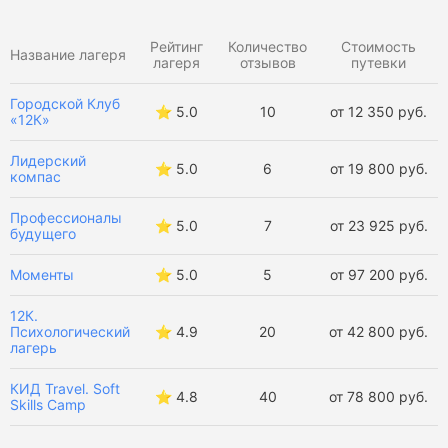
Конные лагеря
Театральные лагеря
Рейтинг
Количество
Стоимость
Название лагеря
лагеря
отзывов
путевки
Тематические лагеря
Оздоровительные лагеря
Городской Клуб
⭐️ 5.0
10
от 12 350 руб.
«12К»
Языковые лагеря
Лидерский
⭐️ 5.0
6
от 19 800 руб.
компас
Профессионалы
⭐️ 5.0
7
от 23 925 руб.
будущего
Моменты
⭐️ 5.0
5
от 97 200 руб.
12К.
Психологический
⭐️ 4.9
20
от 42 800 руб.
лагерь
КИД Travel. Soft
⭐️ 4.8
40
от 78 800 руб.
Skills Camp