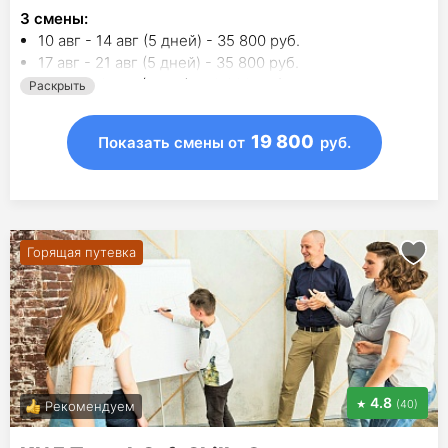
3
смены
:
10 авг - 14 авг (5 дней) - 35 800 руб.
17 авг - 21 авг (5 дней) - 35 800 руб.
12 сен - 3 окт (4 дня) - 19 800 руб.
Раскрыть
19 800
Показать смены
от
руб.
Горящая путевка
4.8
(40)
Рекомендуем