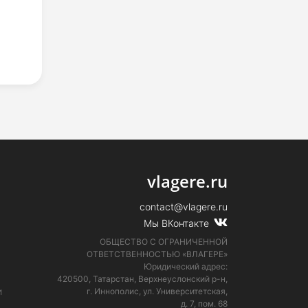
vlagere.ru
contact@vlagere.ru
Мы ВКонтакте
ОБЩЕСТВО С ОГРАНИЧЕННОЙ
ОТВЕТСТВЕННОСТЬЮ «ВЛАГЕРЕ»
Юридический адрес:
420500, Татарстан, Верхнеуслонский р-н,
и
г. Иннополис, ул. Университетская,
д. 7, пом. 68