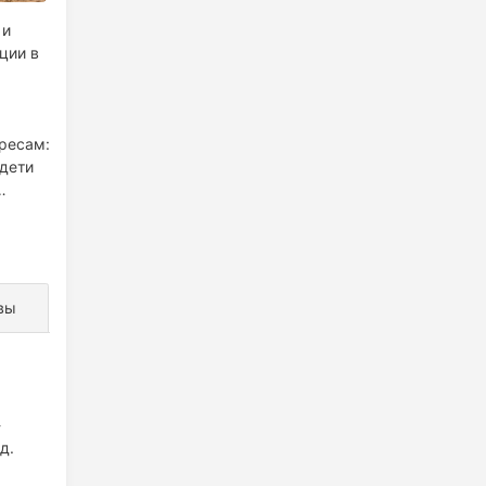
 и
ции в
ересам:
дети
ики и
вы
-
д.