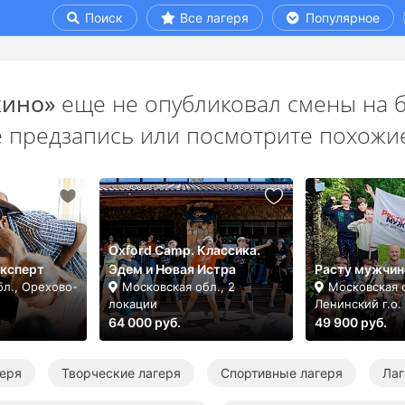
Поиск
Все лагеря
Популярное
ино»
еще не опубликовал смены на б
е предзапись или посмотрите похожие
Oxford Camp. Классика.
Эксперт
Эдем и Новая Истра
Расту мужчин
бл., Орехово-
Московская обл., 2
Московская о
локации
Ленинский г.о.
64 000 руб.
49 900 руб.
еря
Творческие лагеря
Спортивные лагеря
Лаг