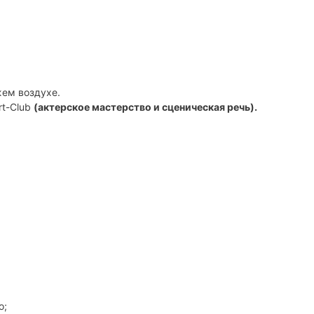
жем воздухе.
rt-Club
(актерское мастерство и сценическая речь).
о;