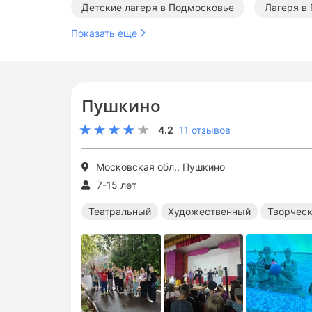
Детские лагеря в Подмосковье
Лагеря в
Показать еще
Художественные лагеря в Подмосковье
Лагеря с бассейном в Подмосковье
Летн
Пушкино
Летние творческие лагеря
Летние спорти
4.2
11 отзывов
Московская обл., Пушкино
7-15 лет
Театральный
Художественный
Творчес