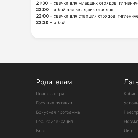
21:30
– свечка для младших отрядов, гигиени
22:00
– отбой для младших отрядов;
22:00
– свечка для старших отрядов, гигиенич
22:30
– отбой;
Родителям
Лаг
Поиск лагеря
Кабине
Горящие путевки
Услов
Бонусная программа
Реестр
Гос. компенсация
Норма
Блог
Лицен