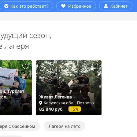
Как это работает?
Избранное
Кабинет
удущий сезон,
 лагеря:
ой. Турслет
Живая Легенда
бл.,
Калужская обл., Петрово
82 840 руб.
-5%
еря с бассейном
Лагеря на лето