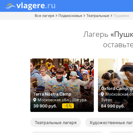
Все лагеря
Подмосковье
Театральные
Пушкино
Лагерь
«Пушк
оставьт
Oxford Camp. 
Terra Nostra Camp
Московская о
Московская обл., Шатура
Зуево
39 900 руб.
-5%
84 990 руб.
Театральные лагеря
Художественные лаг