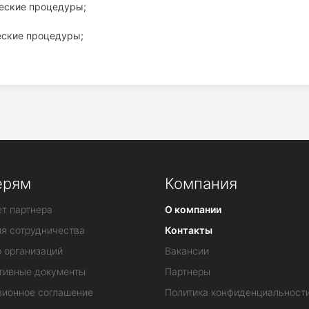
ческие процедуры;
еские процедуры;
ерям
Компания
т партнера
О компании
ия сотрудничества
Контакты
 организаций
Вакансии
тивные документы
Партнеры
зионное соглашение
Политика конфиденциальност