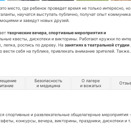
то место, где ребенок проведет время не только интересно, но
таланты, научатся выступать публично, получат опыт коммуника
эмоциями и заведут новых друзей.
ает
творческие вечера, спортивные мероприятия и
льные квесты, дискотеки и викторины. Работают кружки по инт
к, лепка, роспись по дереву. На
занятиях в театральной студии
о вести себя на публике, привлекать внимание зрителей. Также
 пластике и снятию зажимов тела, импровизации.
шоу-талантов, соревнования по футболу и волейболу, квартирн
мещение
Безопасность
О лагере
Отзы
питание
и медицина
и вожатых
ся спортивные и развлекательные общелагерные мероприятия 
афеты, конкурсы, вечера, викторины, праздники, дискотеки и т.