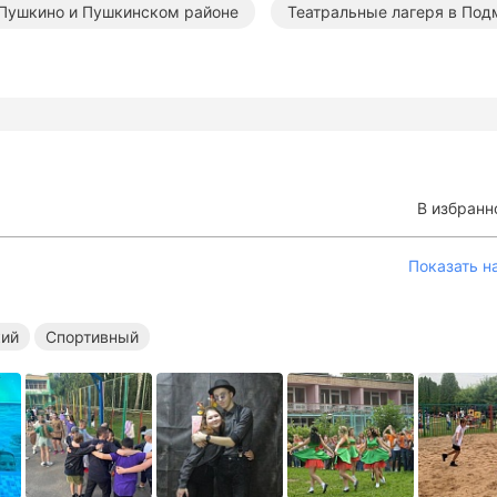
 Пушкино и Пушкинском районе
Театральные лагеря в Под
Творческие лагеря в Подмосковье
Спортивные лагеря в П
ие лагеря в Подмосковье
Летние театральные лагеря
вные лагеря
Летние лагеря с бассейном
В избранн
Показать н
кий
Спортивный