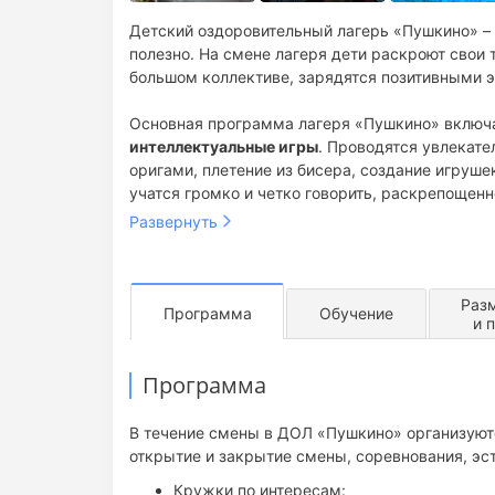
Детский оздоровительный лагерь «Пушкино» – э
полезно. На смене лагеря дети раскроют свои 
большом коллективе, зарядятся позитивными 
Основная программа лагеря «Пушкино» включ
интеллектуальные игры
. Проводятся увлекате
оригами, плетение из бисера, создание игруше
учатся громко и четко говорить, раскрепощенн
проводятся тренинги по правильному дыханию,
Развернуть
Кроме этого в программе посещение бассейна, 
многое другое.
Раз
Программа
Обучение
и 
Программа
В течение смены в ДОЛ «Пушкино» организуют
открытие и закрытие смены, соревнования, эст
Кружки по интересам: