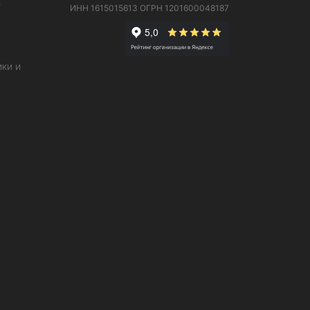
е
ИНН 1615015613
ОГРН 1201600048187
ки и