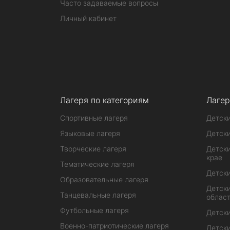
Часто задаваемые вопросы
Личный кабинет
Лагеря по категориям
Лагер
Спортивные лагеря
Детски
Языковые лагеря
Детски
Творческие лагеря
Детски
крае
Тематические лагеря
Детски
Образовательные лагеря
Детски
Танцевальные лагеря
облас
Футбольные лагеря
Детски
Военно-патриотические лагеря
Детски