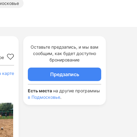
московье
одмосковье
Летние художественные лагеря
Оставьте предзапись, и мы вам
сообщим, как будет доступно
ое
бронирование
а карте
Предзапись
Есть места
на другие программы
в Подмосковье
.