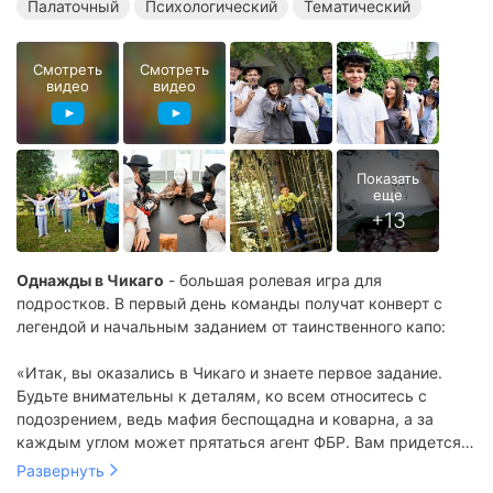
Палаточный
Психологический
Тематический
Смотреть
Смотреть
видео
видео
Однажды в Чикаго
- большая ролевая игра для
подростков. В первый день команды получат конверт с
легендой и начальным заданием от таинственного капо:
«Итак, вы оказались в Чикаго и знаете первое задание.
Будьте внимательны к деталям, ко всем относитесь с
подозрением, ведь мафия беспощадна и коварна, а за
каждым углом может прятаться агент ФБР. Вам придется
научиться хранить тайны, строить хитроумные планы,
Добраться до разгадки помогут мастер-классы, где
Развернуть
разгадывать загадки, наводить справки о подозрительных
опытные наставники научат: