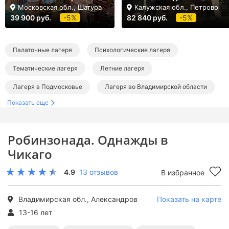
Московская обл., Шатура
Калужская обл., Петрово
39 900 руб.
-5%
82 840 руб.
-5%
Палаточные лагеря
Психологические лагеря
Тематические лагеря
Летние лагеря
Лагеря в Подмосковье
Лагеря во Владимирской области
Показать еще
Палаточные лагеря в Подмосковье
Психологические лагеря в Подмосковье
Робинзонада. Однажды в
Тематические лагеря в Подмосковье
Чикаго
Летние лагеря в Подмосковье
Летние палаточные лагеря
4.9
13 отзывов
В избранное
Летние психологические лагеря
Летние тематические лагеря
Владимирская обл., Александров
Показать на карте
13-16 лет