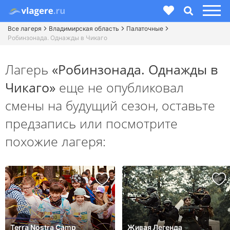
Все лагеря
Владимирская область
Палаточные
Робинзонада. Однажды в Чикаго
Лагерь
«Робинзонада. Однажды в
Чикаго»
еще не опубликовал
смены на будущий сезон,
оставьте
предзапись или посмотрите
похожие лагеря:
Terra Nostra Camp
Живая Легенда