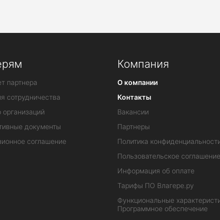
ерям
Компания
т партнера
О компании
ия сотрудничества
Контакты
 организаций
Вакансии
тивные документы
Партнеры
зионное соглашение
Политика конфиденциальност
Пользовательское соглашени
Информация об оплате
Тарифы ПО Влагере.ру
Функциональные характеристи
Программное обеспечение