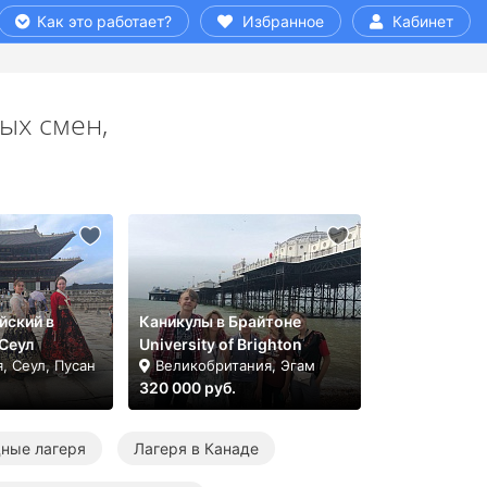
Как это работает?
Избранное
Кабинет
ых смен,
йский в
Каникулы в Брайтоне
/Сеул
University of Brighton
, Сеул, Пусан
Великобритания, Эгам
320 000 руб.
ные лагеря
Лагеря в Канаде