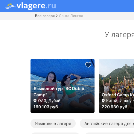
Все лагеря
Санта Лингва
У лагер
Языковой тур "BC Dubai
Camp"
Oxford Camp К
ОАЭ, Дубай
Китай, Инкоу
169 103 руб.
220 939 руб.
Языковые лагеря
Английские лагеря для 