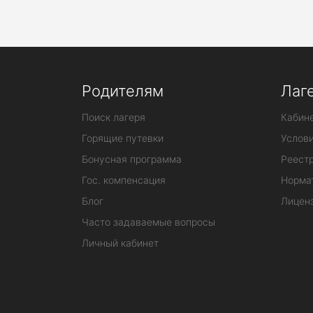
Родителям
Лаг
Поиск лагеря
Кабине
Горящие путевки
Услов
Бонусная программа
Реестр
Гос. компенсация
Норма
Блог
Лицен
Часто задаваемые вопросы
Личный кабинет