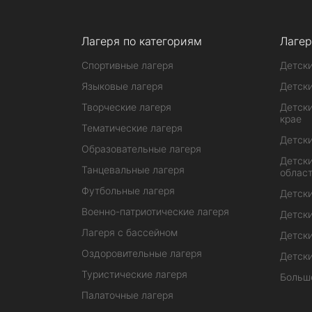
Лагеря по категориям
Лагер
Спортивные лагеря
Детски
Языковые лагеря
Детски
Творческие лагеря
Детски
крае
Тематические лагеря
Детски
Образовательные лагеря
Детски
Танцевальные лагеря
облас
Футбольные лагеря
Детски
Военно-патриотические лагеря
Детски
Лагеря с бассейном
Детски
Оздоровительные лагеря
Детски
Туристические лагеря
Больш
Палаточные лагеря