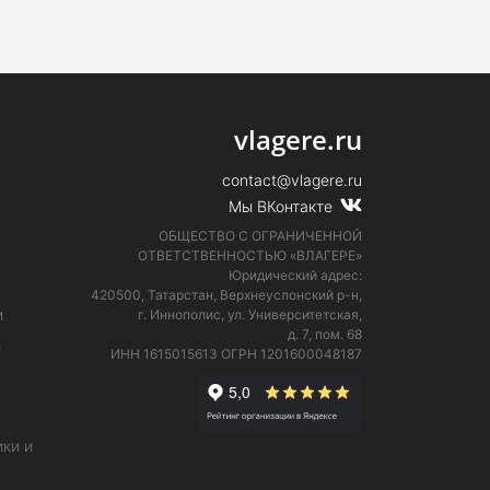
vlagere.ru
contact@vlagere.ru
Мы ВКонтакте
ОБЩЕСТВО С ОГРАНИЧЕННОЙ
ОТВЕТСТВЕННОСТЬЮ «ВЛАГЕРЕ»
Юридический адрес:
420500, Татарстан, Верхнеуслонский р-н,
и
г. Иннополис, ул. Университетская,
д. 7, пом. 68
е
ИНН 1615015613
ОГРН 1201600048187
ки и