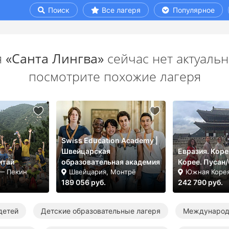
Поиск
Все лагеря
Популярное
я
«Санта Лингва»
сейчас нет актуальн
посмотрите похожие лагеря
Swiss Education Academy |
Швейцарская
Евразия. Коре
итай
образовательная академия
Корее. Пусан
 — Пекин
Швейцария, Монтрё
Южная Корея
189 056 руб.
242 790 руб.
детей
Детские образовательные лагеря
Международ