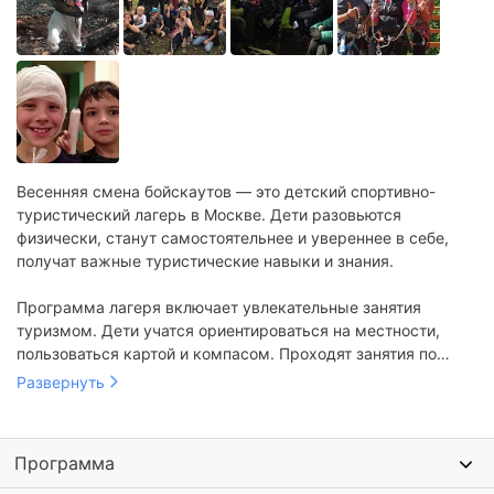
Весенняя смена бойскаутов — это детский спортивно-
туристический лагерь в Москве. Дети разовьются
физически, станут самостоятельнее и увереннее в себе,
получат важные туристические навыки и знания.
Программа лагеря включает увлекательные занятия
туризмом. Дети учатся ориентироваться на местности,
пользоваться картой и компасом. Проходят занятия по
организации привала, использованию походного
Развернуть
снаряжения и безопасности жизнедеятельности. Также
проводятся однодневные походы, где участники
применяют все полученные знания и навыки
Программа
Еще организуются развивающие тренинги, мастер-классы