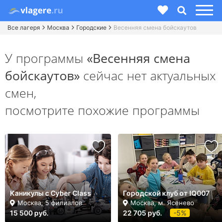
Все лагеря
Москва
Городские
Весенняя смена бойскаутов
У программы
«Весенняя смена
бойскаутов»
сейчас нет актуальных
смен,
посмотрите похожие программы
Каникулы с Cyber Class
Городской клуб от IQ007
Москва, 5 филиалов
Москва, м. Ясенево
15 500 руб.
22 705 руб.
-5%