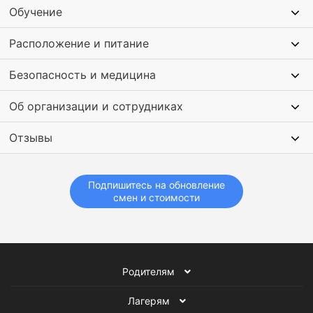
Обучение
по искусству общения и работе в команде.
Расположение и питание
Безопасность и медицина
Об организации и сотрудниках
Отзывы
Подпишитесь на обновление
смен и стоимости
Родителям
Лагерям