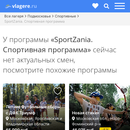
Все лагеря
Подмосковье
Спортивные
SportZania. Спортивная программа
У программы
«SportZania.
Спортивная программа»
сейчас
нет актуальных смен,
посмотрите похожие программы
Летние Футбольные сборы
с ДФК Триумф
Новая стихия
Московская, Ярославская и
Московская обл., Наро-
Владимирская области
Фоминский р-н
65 000 руб.
46 075 руб.
-5%