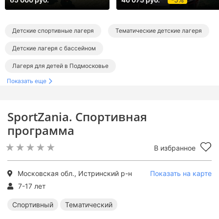
Детские спортивные лагеря
Тематические детские лагеря
Детские лагеря с бассейном
Лагеря для детей в Подмосковье
Показать еще
Лагеря в Истре и Истринском районе
Спортивные лагеря в Подмосковье
SportZania. Спортивная
Тематические лагеря в Подмосковье
программа
Лагеря с бассейном в Подмосковье
В избранное
Московская обл., Истринский р-н
Показать на карте
7-17 лет
Спортивный
Тематический