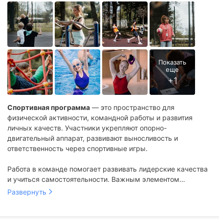
Спортивная программа
— это пространство для
физической активности, командной работы и развития
личных качеств. Участники укрепляют опорно-
двигательный аппарат, развивают выносливость и
ответственность через спортивные игры.
Работа в команде помогает развивать лидерские качества
и учиться самостоятельности. Важным элементом
является разнообразие активных соревнований, которые
Развернуть
способствуют раскрытию талантов и физически важным
достижениям.