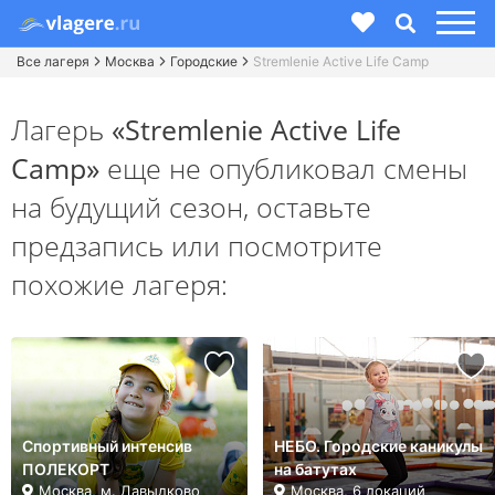
Все лагеря
Москва
Городские
Stremlenie Active Life Camp
Лагерь
«Stremlenie Active Life
Camp»
еще не опубликовал смены
на будущий сезон,
оставьте
предзапись или посмотрите
похожие лагеря:
Спортивный интенсив
НЕБО. Городские каникулы
ПОЛЕКОРТ
на батутах
Москва, м. Давыдково
Москва, 6 локаций