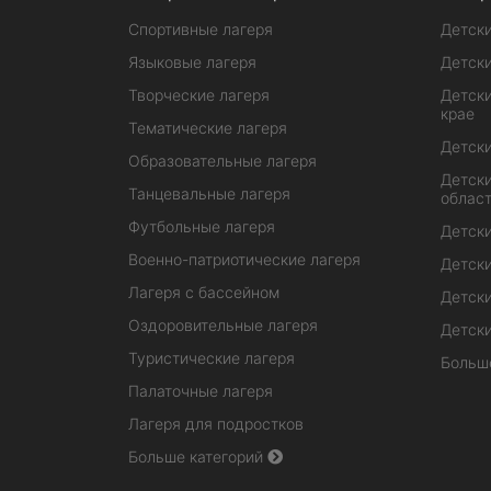
Спортивные лагеря
Детски
Языковые лагеря
Детски
Творческие лагеря
Детски
крае
Тематические лагеря
Детски
Образовательные лагеря
Детски
Танцевальные лагеря
облас
Футбольные лагеря
Детски
Военно-патриотические лагеря
Детски
Лагеря с бассейном
Детски
Оздоровительные лагеря
Детски
Туристические лагеря
Больш
Палаточные лагеря
Лагеря для подростков
Больше категорий