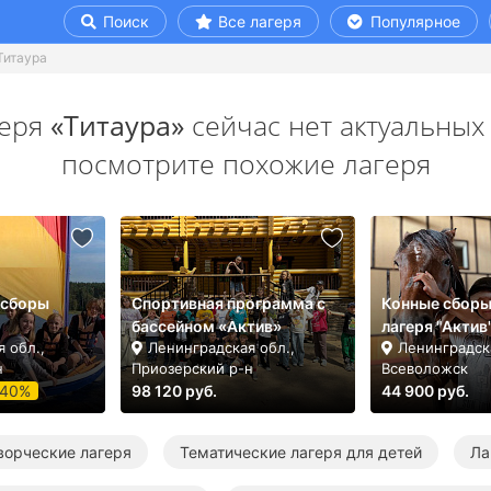
Поиск
Все лагеря
Популярное
Титаура
геря
«Титаура»
сейчас нет актуальных 
посмотрите похожие лагеря
 сборы
Спортивная программа с
Конные сборы
бассейном «Актив»
лагеря "Актив
 обл.,
Ленинградская обл.,
Ленинградска
н
Приозерский р-н
Всеволожск
-40%
98 120 руб.
44 900 руб.
ворческие лагеря
Тематические лагеря для детей
Ла