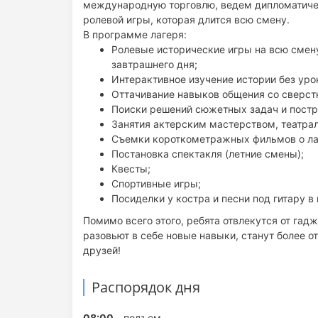
международную торговлю, ведем дипломатичес
ролевой игры, которая длится всю смену.
В программе лагеря:
Ролевые исторические игры на всю смену
завтрашнего дня;
Интерактивное изучение истории без уро
Оттачивание навыков общения со сверст
Поиски решений сюжетных задач и постро
Занятия актерским мастерством, театрал
Съемки короткометражных фильмов о лаг
Постановка спектакля (летние смены);
Квесты;
Спортивные игры;
Посиделки у костра и песни под гитару в 
Помимо всего этого, ребята отвлекутся от гад
разовьют в себе новые навыки, станут более 
друзей!
Распорядок дня
08:00
- подъем