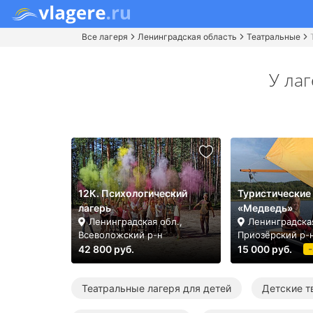
Все лагеря
Ленинградская область
Театральные
У ла
12К. Психологический
Туристические
лагерь
«Медведь»
Ленинградская обл.,
Ленинградская
Всеволожский р-н
Приозёрский р-
42 800 руб.
15 000 руб.
Театральные лагеря для детей
Детские т