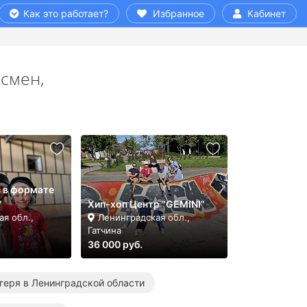
Как это работает?
Избранное
Кабинет
смен,
 в формате
"
Хип-хоп Центр "GEMINI"
я обл.,
Ленинградская обл.,
Гатчина
36 000 руб.
геря в Ленинградской области