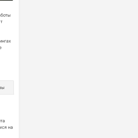
аботы
ут
ингах
е
ассы
вы
ята
мся на