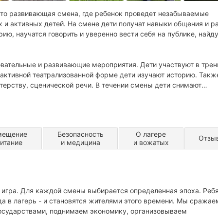
это развивающая смена, где ребенок проведет незабываемые
 и активных детей. На смене дети получат навыки общения и р
ию, научатся говорить и уверенно вести себя на публике, найд
вательные и развивающие мероприятия. Дети участвуют в трен
рактивной театрализованной форме дети изучают историю. Такж
ерству, сценической речи. В течении смены дети снимают
реконструкции, постановка спектакля. Организуются мастер-кл
спортивные состязания, интеллектуальные квесты, походы и
мещение
Безопасность
О лагере
Отзы
питание
и медицина
и вожатых
я игра. Для каждой смены выбирается определенная эпоха. Реб
да в лагерь - и становятся жителями этого времени. Мы сражае
государствами, поднимаем экономику, организовываем