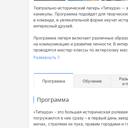
Театрально-исторический лагерь «Титаура» ─ 
каникулы. Программа подойдет для творческих
в команде, в увлекательной форме изучат истор
интересный друзей.
Программа лагеря включает различные образо
на коммуникацию и развитие личности. В инте
проводятся мастер-классы по актерскому маст
собственный короткометражный фильм.
Развернуть
Кроме этого проводятся исторические игры и 
по изготовлению оружия и рисованию светом, 
Раз
посиделки у костра.
Программа
Обучение
и 
Программа
«Титаура» - это большая историческая ролева
погружаются в нее сразу – в первый день заез
мечах, стреляем из лука, правим городами и 