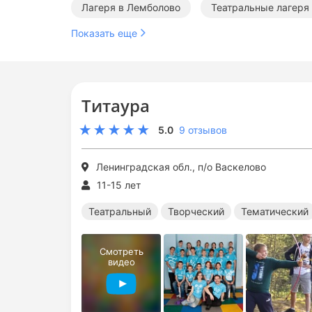
Лагеря в Лемболово
Театральные лагеря
Показать еще
Тематические лагеря в Ленинградской области
Титаура
5.0
9 отзывов
Ленинградская обл., п/о Васкелово
11-15 лет
Театральный
Творческий
Тематический
Смотреть
видео