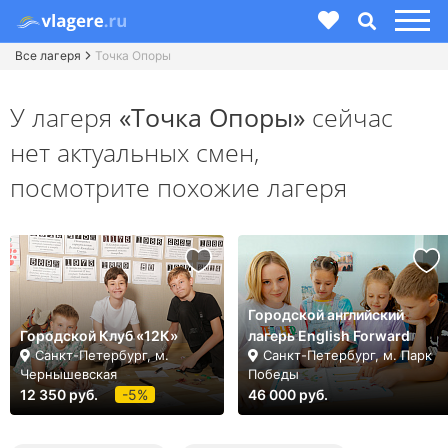
Все лагеря
Точка Опоры
У лагеря
«Точка Опоры»
сейчас
нет актуальных смен,
посмотрите похожие лагеря
Городской английский
Городской Клуб «12К»
лагерь English Forward
Санкт-Петербург, м.
Санкт-Петербург, м. Парк
Чернышевская
Победы
12 350 руб.
-5%
46 000 руб.