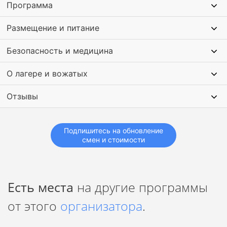
рассмотрим знаменитые байкальские пузырьки
Программа
Полное погружение в местную атмосферу в классной
компании
Размещение и питание
Фото / Видео съёмка профессионального фотографа и
видеограф
Безопасность и медицина
Проверенный топовый интересный маршрут. Хочется
,чтобы ребята не только развивались спортивно !А еще
О лагере и вожатых
смотрели на мир! Такие поездки запоминаются на всю
жизнь!
Отзывы
Подпишитесь на обновление
смен и стоимости
Есть места
на другие программы
от этого
организатора
.