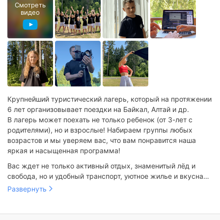
Смотреть
видео
Крупнейший туристический лагерь, который на протяжении
6 лет организовывает поездки на Байкал, Алтай и др.
В лагерь может поехать не только ребенок (от 3-лет с
родителями), но и взрослые! Набираем группы любых
возрастов и мы уверяем вас, что вам понравится наша
яркая и насыщенная программа!
Вас ждет не только активный отдых, знаменитый лёд и
свобода, но и удобный транспорт, уютное жилье и вкусная
еда.
Развернуть
Мы промчимся через весь Байкал по льду на судне с
воздушной подушкой - Хивусе
увидим недоступные летом гроты и сосульки!