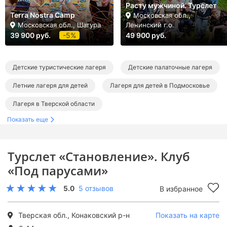
Расту мужчиной. Турслет
Terra Nostra Camp
Московская обл.,
Московская обл., Шатура
Ленинский г.о.
39 900 руб.
-5%
49 900 руб.
Детские туристические лагеря
Детские палаточные лагеря
Летние лагеря для детей
Лагеря для детей в Подмосковье
Лагеря в Тверской области
Показать еще
Туристические лагеря в Подмосковье
Палаточные лагеря в Подмосковье
Турслет «Становление». Клуб
Летние лагеря в Подмосковье
«Под парусами»
Летние туристические лагеря
Летние палаточные лагеря
5.0
5 отзывов
В избранное
Тверская обл., Конаковский р-н
Показать на карте