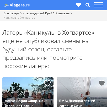
Все лагеря
Краснодарский Край
Языковые
Каникулы в Хогвартсе
Лагерь
«Каникулы в Хогвартсе»
еще не опубликовал смены на
будущий сезон,
оставьте
предзапись или посмотрите
похожие лагеря:
Active Lingua Camp. Сочи
ЕМА: Дневной летний
(Красная Поляна)
лагерь в Сочи