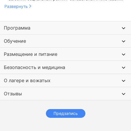
Маленькие группы: 2 взрослых на 12-13 детей;
педагогов тура;
Развернуть
Успешное комьюнити: окружение благополучных детей в
отеле высокого уровня;
Идеальный баланс образования, спорта, коммуникаций,
Программа
творчества и игры.
Обучение
Размещение и питание
Безопасность и медицина
О лагере и вожатых
Отзывы
Предзапись