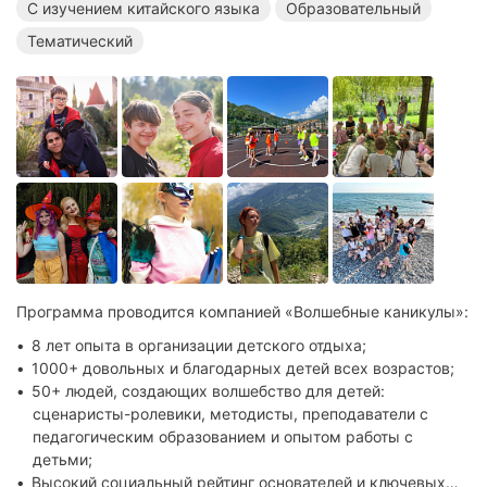
С изучением китайского языка
Образовательный
Тематические лагеря в Краснодарском крае
Тематический
Лагеря с бассейном в Краснодарском крае
Языковые лагеря в Сочи
Английские лагеря в Сочи
Лагеря с изучением китайского языка в Сочи
Образовательные лагеря в Сочи
Тематические лагеря в Сочи
Лагеря с бассейном в Сочи
Летние лагеря в Краснодарском крае
Летние лагеря в Сочи
Летние языковые лагеря
Летние английские лагеря
Программа проводится компанией «Волшебные каникулы»:
Летние лагеря с изучением китайского языка
8 лет опыта в организации детского отдыха;
Летние образовательные лагеря
1000+ довольных и благодарных детей всех возрастов;
50+ людей, создающих волшебство для детей:
Летние тематические лагеря
Летние лагеря с бассейном
сценаристы-ролевики, методисты, преподаватели с
педагогическим образованием и опытом работы с
детьми;
Высокий социальный рейтинг основателей и ключевых