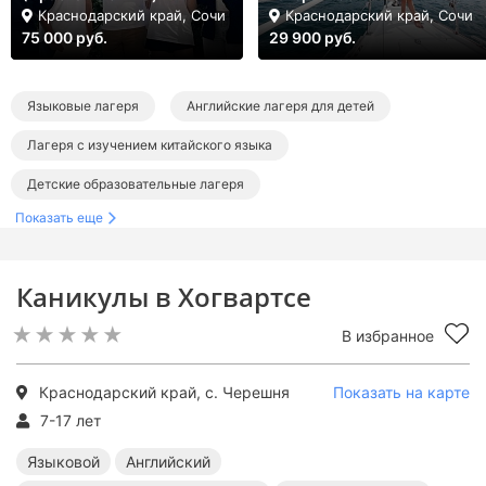
Краснодарский край, Сочи
Краснодарский край, Сочи
75 000 руб.
29 900 руб.
Языковые лагеря
Английские лагеря для детей
Лагеря с изучением китайского языка
Детские образовательные лагеря
Показать еще
Тематические детские лагеря
Детские лагеря с бассейном
Лагеря на летние каникулы
Лагеря в Краснодарском крае
Каникулы в Хогвартсе
Детские лагеря в Сочи
В избранное
Языковые лагеря в Краснодарском крае
Английские лагеря в Краснодарском крае
Краснодарский край, с. Черешня
Показать на карте
Лагеря с изучением китайского языка в Краснодарском крае
7-17 лет
Образовательные лагеря в Краснодарском крае
Языковой
Английский