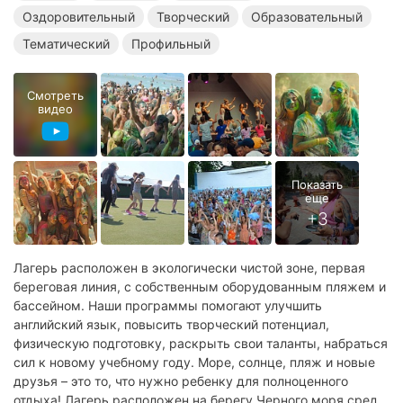
Оздоровительный
Творческий
Образовательный
Языковые лагеря в Туапсе
Английские лагеря в Туапсе
Тематический
Профильный
Оздоровительные лагеря в Туапсе
Смотреть
Творческие лагеря в Туапсе
видео
Образовательные лагеря в Туапсе
Тематические лагеря в Туапсе
Языковые лагеря на море
Английские лагеря на море
Оздоровительные лагеря на море
Творческие лагеря на море
Лагерь расположен в экологически чистой зоне, первая
береговая линия, с собственным оборудованным пляжем и
Образовательные лагеря на море
бассейном. Наши программы помогают улучшить
английский язык, повысить творческий потенциал,
Тематические лагеря на море
физическую подготовку, раскрыть свои таланты, набраться
сил к новому учебному году. Море, солнце, пляж и новые
друзья – это то, что нужно ребенку для полноценного
отдыха! Лагерь расположен на берегу Черного моря среди