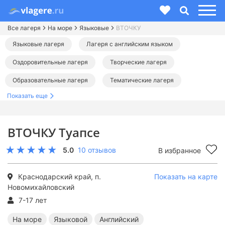
Все лагеря
На море
Языковые
ВТОЧКУ
Языковые лагеря
Лагеря с английским языком
Оздоровительные лагеря
Творческие лагеря
Образовательные лагеря
Тематические лагеря
Показать еще
Лагеря в Краснодарском крае
Детские лагеря в Туапсе
Детские лагеря на море
Детские лагеря на Черном море
ВТОЧКУ Туапсе
Языковые лагеря в Краснодарском крае
5.0
10 отзывов
В избранное
Английские лагеря в Краснодарском крае
Оздоровительные лагеря в Краснодарском крае
Краснодарский край, п.
Показать на карте
Новомихайловский
Творческие лагеря в Краснодарском крае
7-17 лет
Образовательные лагеря в Краснодарском крае
На море
Языковой
Английский
Тематические лагеря в Краснодарском крае