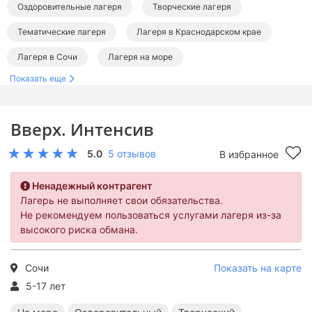
Оздоровительные лагеря
Творческие лагеря
Тематические лагеря
Лагеря в Краснодарском крае
Лагеря в Сочи
Лагеря на море
Показать еще
Лагеря на Черном море
Оздоровительные лагеря в Краснодарском крае
Вверх. Интенсив
Творческие лагеря в Краснодарском крае
5.0
5 отзывов
В избранное
Тематические лагеря в Краснодарском крае
Оздоровительные лагеря в Сочи
Творческие лагеря в Сочи
Ненадежный контрагент
Лагерь не выполняет свои обязательства.
Тематические лагеря в Сочи
Не рекомендуем пользоваться услугами лагеря из-за
высокого риска обмана.
Оздоровительные лагеря на море
Творческие лагеря на море
Тематические лагеря на море
Сочи
Показать на карте
5-17 лет