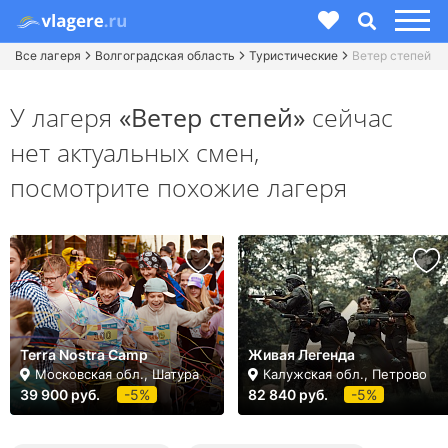
Все лагеря
Волгоградская область
Туристические
Ветер степей
У лагеря
«Ветер степей»
сейчас
нет актуальных смен,
посмотрите похожие лагеря
Terra Nostra Camp
Живая Легенда
Московская обл., Шатура
Калужская обл., Петрово
39 900 руб.
-5%
82 840 руб.
-5%