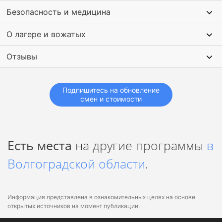
Кроме этого в лагере проводятся увлекательные сюжетные
Безопасность и медицина
игры, посещение казачьего хутора, вечерние творческие
мероприятия.
О лагере и вожатых
Отзывы
Подпишитесь на обновление
смен и стоимости
Есть места
на другие программы
в
Волгоградской области
.
Информация представлена в ознакомительных целях на основе
открытых источников на момент публикации.