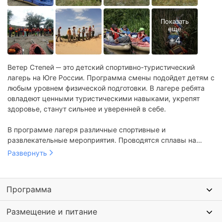
Ветер Степей ─ это детский спортивно-туристический
лагерь на Юге России. Программа смены подойдет детям с
любым уровнем физической подготовки. В лагере ребята
овладеют ценными туристическими навыками, укрепят
здоровье, станут сильнее и уверенней в себе.
В программе лагеря различные спортивные и
развлекательные мероприятия. Проводятся сплавы на
байдарках, треккинг. Дети научатся ставить палатку,
Развернуть
добывать дрова, разводить огонь. В программе лагеря
ночевка на берегу песчаного озера. Проводятся занятия по
технике безопасности и организации быта в палаточном
Программа
городке. Проводятся различные экскурсии к природным
достопримечательностям.
Размещение и питание