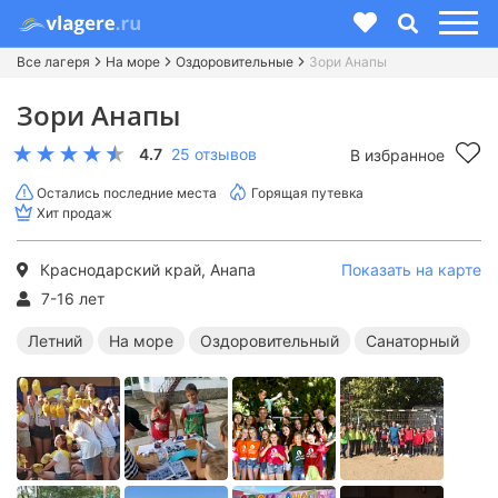
Все лагеря
На море
Оздоровительные
Зори Анапы
Зори Анапы
4.7
25 отзывов
В избранное
Остались последние места
Горящая путевка
Хит продаж
Краснодарский край, Анапа
Показать на карте
7-16 лет
Летний
На море
Оздоровительный
Санаторный