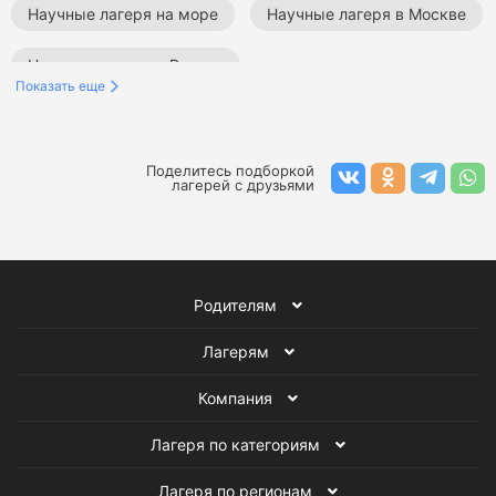
Научные лагеря на море
Научные лагеря в Москве
Научные лагеря в России
Показать еще
Научные лагеря в Калужской области
Летние научные лагеря
Весенние научные лагеря
Поделитесь подборкой
лагерей с друзьями
Зимние научные лагеря
Осенние научные лагеря
Лагеря на Черном море
Научные лагеря
Родителям
Все детские лагеря
Лагерям
Компания
Лагеря по категориям
Лагеря по регионам