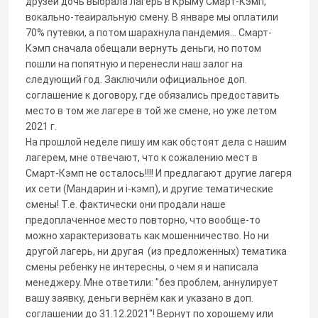
друзей дочь выбрала лагерь в Крыму Смарт-Кэмп,
вокально-теаиральную смену. В январе мы оплатили
70% путевки, а потом шарахнула пандемия... Смарт-
Кэмп сначала обещали вернуть деньги, но потом
пошли на попятную и перенесли наш залог на
следующий год. Заключили официальное доп.
соглашение к договору, где обязались предоставить
место в том же лагере в той же смене, но уже летом
2021 г.
На прошлой неделе пишу им как обстоят дела с нашим
лагерем, мне отвечают, что к сожалению мест в
Смарт-Кэмп не осталось!!!! И предлагают другие лагеря
их сети (Мандарин и i-кэмп), и другие тематические
смены! Т.е. фактически они продали наше
предоплаченное место повторно, что вообще-то
можно характеризовать как мошенничество. Но ни
другой лагерь, ни другая (из предложенных) тематика
смены ребенку не интересны, о чем я и написала
менеджеру. Мне ответили: "без проблем, аннулирует
вашу заявку, деньги вернём как и указано в доп.
соглашении до 31.12.2021"! Вернут по хорошему или