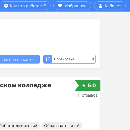
Как это работает?
Избранное
Кабинет
Лагеря на карте
вском колледже
5.0
11 отзывов
Робототехнический
Образовательный