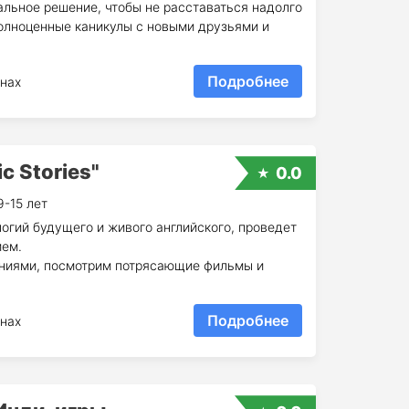
альное решение, чтобы не расставаться надолго
полноценные каникулы с новыми друзьями и
Подробнее
нах
c Stories"
0.0
9-15 лет
огий будущего и живого английского, проведет
ием.
ниями, посмотрим потрясающие фильмы и
Подробнее
нах