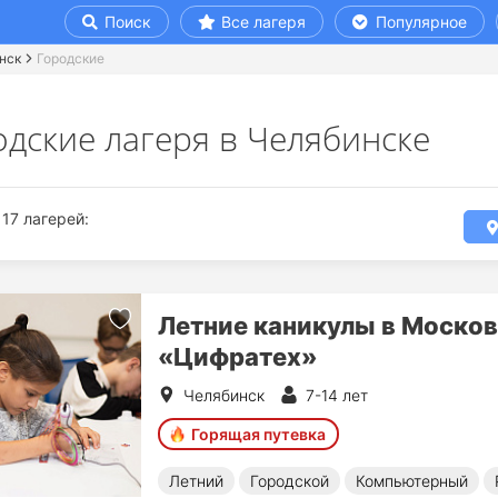
Поиск
Все лагеря
Популярное
нск
Городские
одские лагеря в Челябинске
17 лагерей:
Летние каникулы в Моско
«Цифратех»
Челябинск
7-14 лет
Горящая путевка
Летний
Городской
Компьютерный