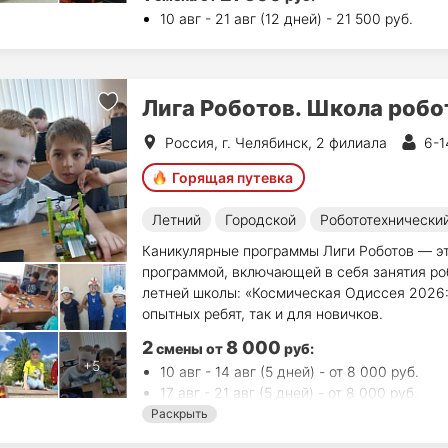
10 авг - 21 авг (12 дней) - 21 500 руб.
Лига Роботов. Школа робо
Россия, г. Челябинск, 2 филиала
6-1
Горящая путевка
Летний
Городской
Робототехнически
Каникулярные программы Лиги Роботов — эт
программой, включающей в себя занятия ро
летней школы: «Космическая Одиссея 2026:
опытных ребят, так и для новичков.
2
8 000
смены
от
руб
:
10 авг - 14 авг (5 дней) - от 8 000 руб.
17 авг - 21 авг (5 дней) - от 8 000 руб.
Раскрыть