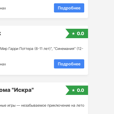
Подробнее
нах
k
0.0
р Гарри Поттера (8-11 лет)", "Синемания" (12-
Подробнее
нах
ома "Искра"
0.0
вные игры — незабываемое приключение на лето