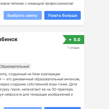
азовое питание с командой профессионалов!
Выбрать смену
Узнать больше
ябинск
5.0
1 отзыв
Образовательный
нтр, созданный на базе корпорации
й — это динамичный образовательный интенсив,
через создание собственной игры-гонки. Дети
гурку героя, напечатают ее на 3D-принтере,
уя нейросети для генерации изображений и