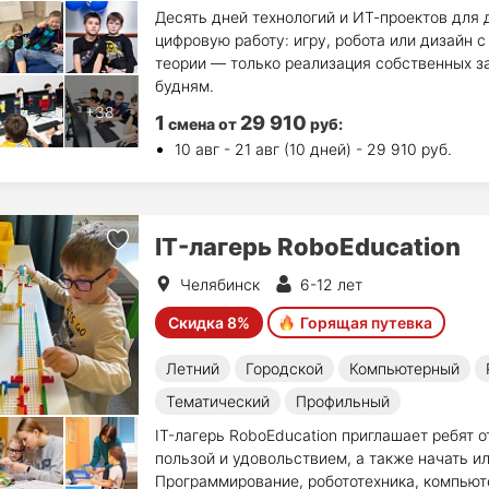
Десять дней технологий и ИТ-проектов для 
цифровую работу: игру, робота или дизайн 
теории — только реализация собственных за
будням.
1
29 910
смена
от
руб
:
10 авг - 21 авг (10 дней) - 29 910 руб.
IT-лагерь RoboEducation
Челябинск
6-12 лет
Скидка 8%
Горящая путевка
Летний
Городской
Компьютерный
Тематический
Профильный
IT-лагерь RoboEducation приглашает ребят о
пользой и удовольствием, а также начать и
Программирование, робототехника, компьют