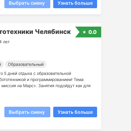
Выбрать смену
Узнать больше
тотехники Челябинск
0.0
4 лет
й
Образовательный
о 5 дней отдыха с образовательной
бототехникой и программированием! Тема
 миссия на Марс». Занятия подойдут как для
Выбрать смену
Узнать больше