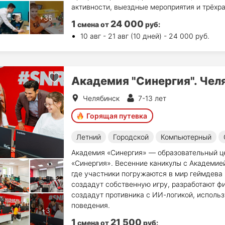
активности, выездные мероприятия и трёхр
1
24 000
смена
от
руб
:
10 авг - 21 авг (10 дней) - 24 000 руб.
Академия "Синергия". Чел
Челябинск
7-13 лет
Горящая путевка
Летний
Городской
Компьютерный
Академия «Синергия» — образовательный це
«Синергия». Весенние каникулы с Академие
где участники погружаются в мир геймдева 
создадут собственную игру, разработают фи
создадут противника с ИИ-логикой, использ
поведения.
1
21 500
смена
от
руб
: