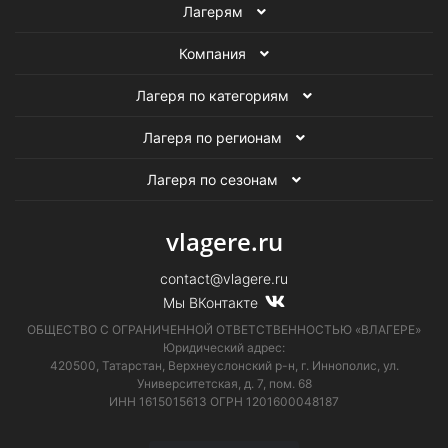
Лагерям
Компания
Лагеря по категориям
Лагеря по регионам
Лагеря по сезонам
vlagere.ru
contact@vlagere.ru
Мы ВКонтакте
ОБЩЕСТВО С ОГРАНИЧЕННОЙ ОТВЕТСТВЕННОСТЬЮ «ВЛАГЕРЕ»
Юридический адрес:
420500, Татарстан, Верхнеуслонский р-н, г. Иннополис, ул.
Университетская,
д. 7, пом. 68
ИНН 1615015613
ОГРН 1201600048187