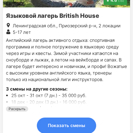
4.6
(15)
Языковой лагерь British House
Ленинградская обл., Приозерский р-н, 2 локации
5-17 лет
Английский лагерь активного отдыха: спортивная
программа и полное погружение в языковую среду
через игры и квесты. Зимой участники катаются на
сноуборде и лыжах, а летом на вейкборде и сапах. В
лагере будет интересно и новичкам, и профи! Вожатые
с высоким уровнем английского языка, тренеры
только из национальной лиги инструкторов.
3
смены на другие сезоны:
25 окт - 31 окт (7 дн.) - 35 000 руб.
18 дек - 20 дек (3 дн.) - 16 000 руб.
3 янв - 9 янв (7 дн.) - 35 000 руб.
Раскрыть
Показать смены