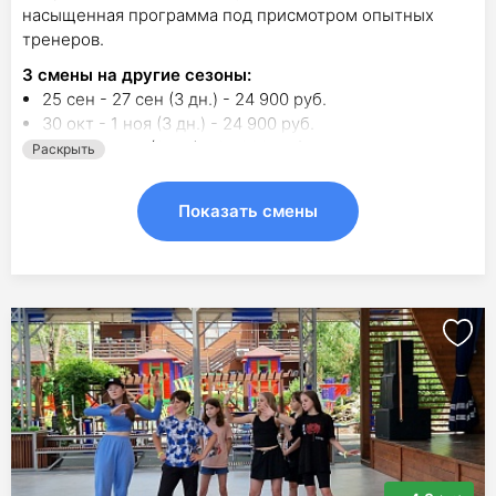
насыщенная программа под присмотром опытных
тренеров.
3
смены на другие сезоны:
25 сен - 27 сен (3 дн.) - 24 900 руб.
30 окт - 1 ноя (3 дн.) - 24 900 руб.
6 ноя - 8 ноя (3 дн.) - 27 900 руб.
Раскрыть
Показать смены