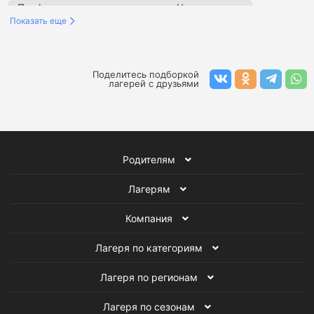
Профориентационные лагеря на Черном море
Показать еще
Профориентационные лагеря в Ленинградской области
Профориентационные лагеря в Краснодарском крае
Поделитесь подборкой
лагерей с друзьями
Профориентационные лагеря в Москве
Профориентационные лагеря в России
Родителям
Профориентационные лагеря за границей
Лагерям
Летние профориентационные лагеря
Компания
Зимние профориентационные лагеря
Лагеря по категориям
Осенние профориентационные лагеря
Лагеря по регионам
Лагеря в Калужской области
Лагеря по сезонам