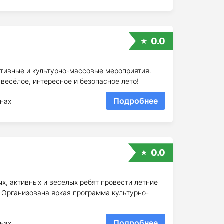
0.0
ртивные и культурно-массовые мероприятия.
весёлое, интересное и безопасное лето!
Подробнее
нах
0.0
х, активных и веселых ребят провести летние
 Организована яркая программа культурно-
Подробнее
нах