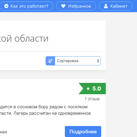
Как это работает?
Избранное
Кабинет
ой области
5.0
1 отзыв
одится в сосновом бору рядом с поселком
асти. Лагерь рассчитан на одновременное
Подробнее
нах