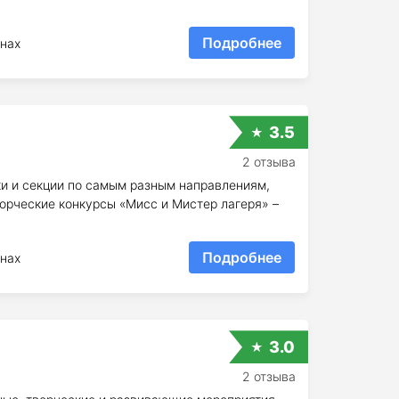
Подробнее
нах
3.5
2 отзыва
и и секции по самым разным направлениям,
орческие конкурсы «Мисс и Мистер лагеря» –
.
Подробнее
нах
3.0
2 отзыва