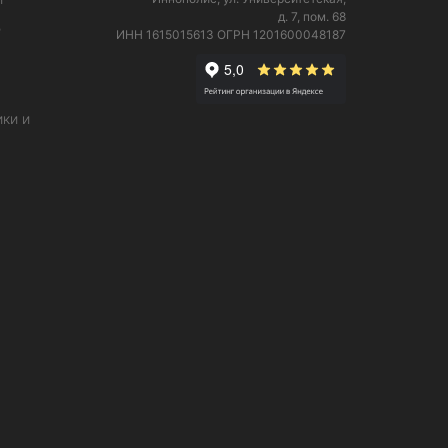
д. 7, пом. 68
е
ИНН 1615015613
ОГРН 1201600048187
ки и