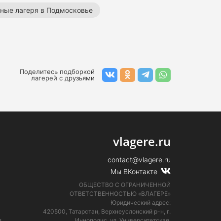
ные лагеря в Подмосковье
Детские оздоровительные лагеря
Поделитесь подборкой
лагерей с друзьями
vlagere.ru
contact@vlagere.ru
Мы ВКонтакте
ОБЩЕСТВО С ОГРАНИЧЕННОЙ
ОТВЕТСТВЕННОСТЬЮ «ВЛАГЕРЕ»
Юридический адрес:
420500, Татарстан, Верхнеуслонский р-н, г.
и
Иннополис, ул. Университетская,