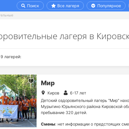
Поиск
Все лагеря
Популярное
тельные
оровительные лагеря в Кировск
9 лагерей:
Мир
Киров
6-17 лет
Детский оздоровительный лагерь "Мир" нах
Мурыгино Юрьянского района Кировской обл
пребывание 320 детей.
Смены
: нет информации о предстоящих сме