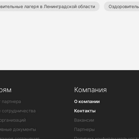
вительные лагеря в Ленинградской области
Оздоровитель
вительные лагеря в Туапсе
Лагеря в Кировской области
рям
Компания
 партнера
О компании
я сотрудничества
Контакты
организаций
Вакансии
ивные документы
Партнеры
ионное соглашение
Политика конфиденциальност