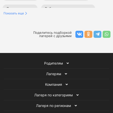
Лагеря на море
Робототехнические лагеря
Показать еще
Творческие лагеря
Лагеря по плаванию
Спортивные лагеря
Языковые лагеря
Поделитесь подборкой
лагерей с друзьями
Родителям
Лагерям
Компания
Лагеря по категориям
Лагеря по регионам