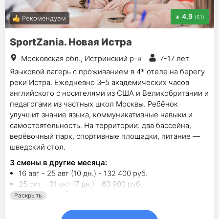
4.9
(61)
Рекомендуем
SportZania. Новая Истра
Московская обл., Истринский р-н
7-17 лет
Языковой лагерь с проживанием в 4* отеле на берегу
реки Истра. Ежедневно 3–5 академических часов
английского с носителями из США и Великобритании и
педагогами из частных школ Москвы. Ребёнок
улучшит знание языка, коммуникативные навыки и
самостоятельность. На территории: два бассейна,
верёвочный парк, спортивные площадки, питание —
шведский стол.
3
смены в другие месяца:
16 авг - 25 авг (10 дн.) - 132 400 руб.
25 окт - 31 окт (7 дн.) - 63 900 руб.
2 янв - 9 янв (8 дн.) - 75 300 руб.
Раскрыть