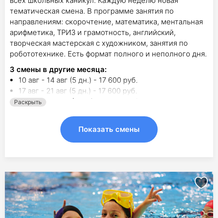
всех школьных каникул. Каждую неделю новая
тематическая смена. В программе занятия по
направлениям: скорочтение, математика, ментальная
арифметика, ТРИЗ и грамотность, английский,
творческая мастерская с художником, занятия по
робототехнике. Есть формат полного и неполного дня.
3
смены в другие месяца:
10 авг - 14 авг (5 дн.) - 17 600 руб.
17 авг - 21 авг (5 дн.) - 17 600 руб.
24 авг - 28 авг (5 дн.) - 17 600 руб.
Раскрыть
Показать смены