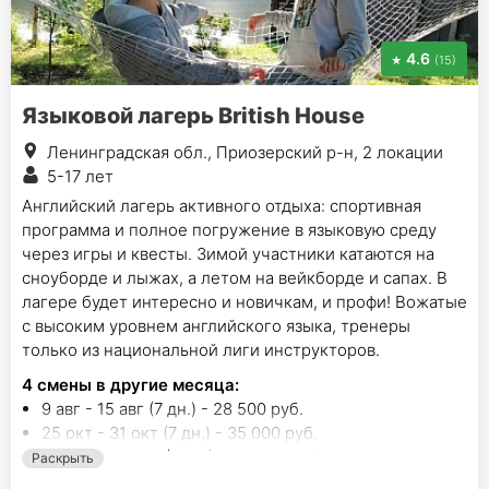
4.6
(15)
Языковой лагерь British House
Ленинградская обл., Приозерский р-н, 2 локации
5-17 лет
Английский лагерь активного отдыха: спортивная
программа и полное погружение в языковую среду
через игры и квесты. Зимой участники катаются на
сноуборде и лыжах, а летом на вейкборде и сапах. В
лагере будет интересно и новичкам, и профи! Вожатые
с высоким уровнем английского языка, тренеры
только из национальной лиги инструкторов.
4
смены в другие месяца:
9 авг - 15 авг (7 дн.) - 28 500 руб.
25 окт - 31 окт (7 дн.) - 35 000 руб.
18 дек - 20 дек (3 дн.) - 16 000 руб.
Раскрыть
3 янв - 9 янв (7 дн.) - 35 000 руб.