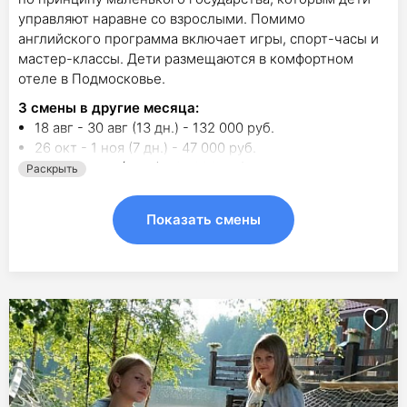
управляют наравне со взрослыми. Помимо
английского программа включает игры, спорт-часы и
мастер-классы. Дети размещаются в комфортном
отеле в Подмосковье.
3
смены в другие месяца:
18 авг - 30 авг (13 дн.) - 132 000 руб.
26 окт - 1 ноя (7 дн.) - 47 000 руб.
3 янв - 9 янв (7 дн.) - 61 000 руб.
Раскрыть
Показать смены