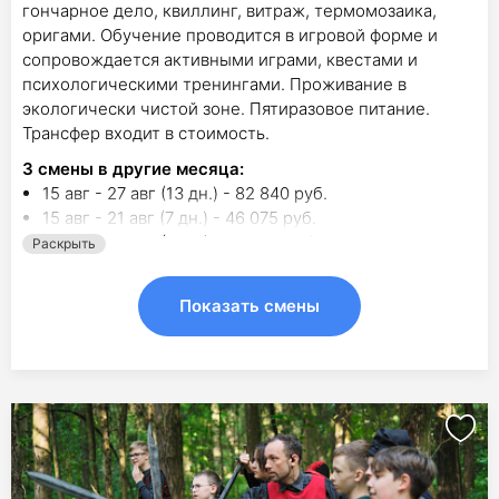
гончарное дело, квиллинг, витраж, термомозаика,
оригами. Обучение проводится в игровой форме и
сопровождается активными играми, квестами и
психологическими тренингами. Проживание в
экологически чистой зоне. Пятиразовое питание.
Трансфер входит в стоимость.
3
смены в другие месяца:
15 авг - 27 авг (13 дн.) - 82 840 руб.
15 авг - 21 авг (7 дн.) - 46 075 руб.
21 авг - 27 авг (7 дн.) - 46 075 руб.
Раскрыть
Показать смены