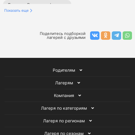
Лагеря в России на февраль
Показать еще
Лагеря в Калужской области на февраль
Языковые лагеря на февраль
Поделитесь подборкой
лагерей с друзьями
Спортивные лагеря на февраль
Образовательные лагеря на февраль
Родителям
Творческие лагеря на февраль
Лагерям
Тематические лагеря на февраль
Компания
Английские лагеря на февраль
Лагеря по категориям
Лагеря программирования на февраль
Лагеря по регионам
Лагеря по сезонам