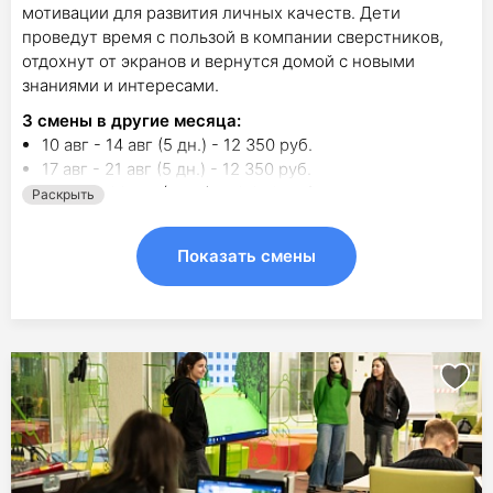
мотивации для развития личных качеств. Дети
проведут время с пользой в компании сверстников,
отдохнут от экранов и вернутся домой с новыми
знаниями и интересами.
3
смены в другие месяца:
10 авг - 14 авг (5 дн.) - 12 350 руб.
17 авг - 21 авг (5 дн.) - 12 350 руб.
24 авг - 28 авг (5 дн.) - 12 350 руб.
Раскрыть
Показать смены