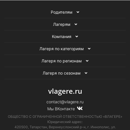
Семейные лагеря в России
Родителям
Семейные лагеря за границей
Лагерям
Летние семейные лагеря
Компания
Весенние семейные лагеря
Лагеря по категориям
Зимние семейные лагеря
Лагеря по регионам
Лагеря в Ленинградской области
Семейные лагеря
Лагеря по сезонам
Все детские лагеря
vlagere.ru
contact@vlagere.ru
Мы ВКонтакте
ОБЩЕСТВО С ОГРАНИЧЕННОЙ ОТВЕТСТВЕННОСТЬЮ «ВЛАГЕРЕ»
Юридический адрес:
420500, Татарстан, Верхнеуслонский р-н, г. Иннополис, ул.