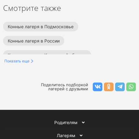
Смотрите также
Конные лагеря в Подмосковье
Конные лагеря в России
Конные лагеря в Калужской области
Показать еще
Конные лагеря во Владимирской области
Летние конные лагеря
Весенние конные лагеря
Поделитесь подборкой
лагерей с друзьями
Зимние конные лагеря
Лагеря в Ленинградской области
Конные лагеря
Родителям
Все детские лагеря
Лагерям