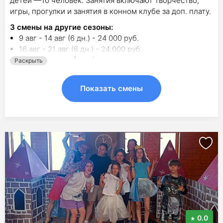
детей —10 человек. Занятия включают творчество,
игры, прогулки и занятия в конном клубе за доп. плату.
3
смены на другие сезоны:
9 авг - 14 авг (6 дн.) - 24 000 руб.
16 авг - 21 авг (6 дн.) - 24 000 руб.
23 авг - 28 авг (6 дн.) - 25 000 руб.
Раскрыть
Показать смены
0.0