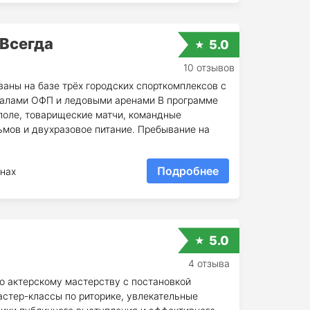
Всегда
5.0
10 отзывов
аны на базе трёх городских спорткомплексов с
залами ОФП и ледовыми аренами В программе
поле, товарищеские матчи, командные
льмов и двухразовое питание. Пребывание на
Подробнее
нах
5.0
4 отзыва
о актерскому мастерству с постановкой
астер-классы по риторике, увлекательные