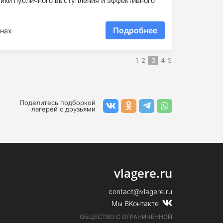
ники публичного выступления и эффективного
Подробнее
нах
1
2
3
4
5
Поделитесь подборкой
лагерей с друзьями
vlagere.ru
contact@vlagere.ru
Мы ВКонтакте
ОБЩЕСТВО С ОГРАНИЧЕННОЙ