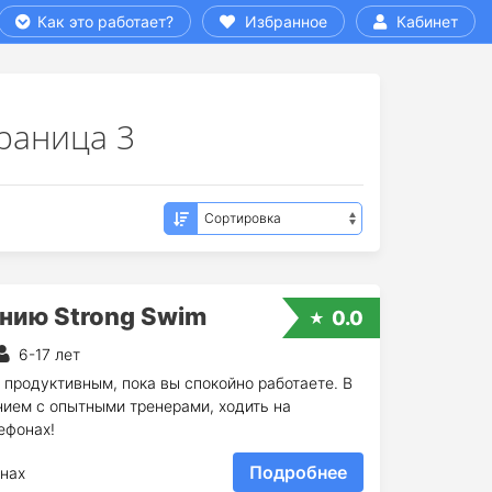
Как это работает?
Избранное
Кабинет
раница 3
анию Strong Swim
0.0
6-17 лет
продуктивным, пока вы спокойно работаете. В
нием с опытными тренерами, ходить на
ефонах!
Подробнее
нах