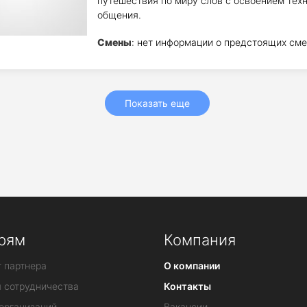
путешествия по миру слов с освоением тех
общения.
Смены
: нет информации о предстоящих сме
Показать еще
рям
Компания
 партнера
О компании
я сотрудничества
Контакты
организаций
Вакансии