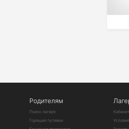
Родителям
Лаге
Поиск лагеря
Кабинет
Горящие путевки
Услови
Бонусная программа
Реестр 