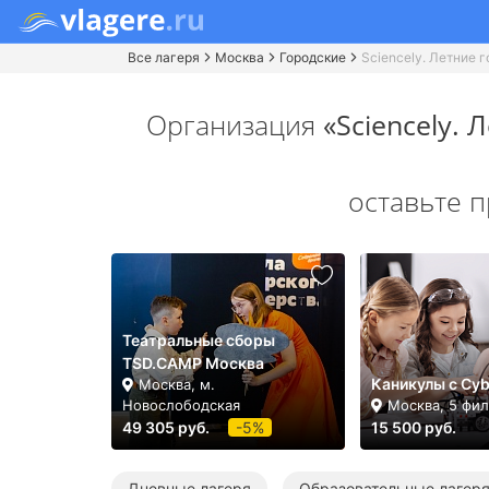
Все лагеря
Москва
Городские
Sciencely. Летние 
Организация
«Sciencely.
оставьте 
Театральные сборы
TSD.CAMP Москва
Каникулы с Cyb
Москва, м.
Новослободская
Москва, 5 фи
49 305 руб.
-5%
15 500 руб.
Дневные лагеря
Образовательные лагер