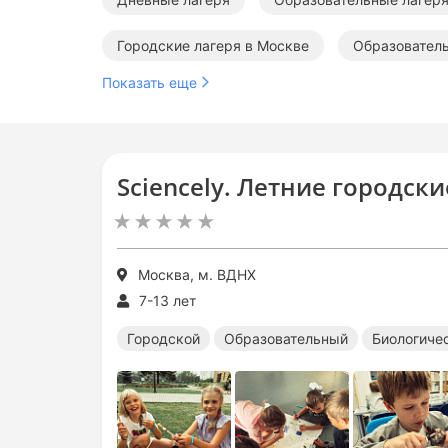
Городские лагеря в Москве
Образователь
Показать еще
Летние лагеря в Москве
Летние городски
Летние медицинские лагеря
Sciencely. Летние городск
Москва, м. ВДНХ
7-13 лет
Городской
Образовательный
Биологиче