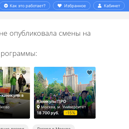
Как это работает?
Избранное
Кабинет
не опубликовала смены на
программы:
-каникулы в
Каникулы ПРО
лково
Москва, м. Университет
18 700 руб.
-15%
тние лагеря
Лагеря в Москве