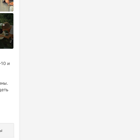
–10 и
зны.
деть
ы