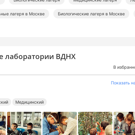
ные лагеря в Москве
Биологические лагеря в Москве
е лагеря
Летние образовательные лагеря
Летние био
ие лаборатории ВДНХ
В избранн
Показать н
ский
Медицинский