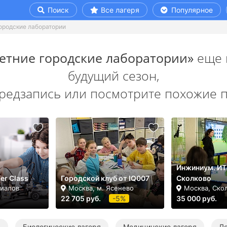
Поиск
Все лагеря
Популярное
городские лаборатории
 Летние городские лаборатории»
еще 
будущий сезон,
предзапись или посмотрите похожие 
Инжиниум. ИТ
er Class
Городской клуб от IQ007
Сколково
лиалов
Москва, м. Ясенево
Москва, Ско
22 705 руб.
-5%
35 000 руб.
я
Биологические лагеря
Медицинские лагеря
Ле