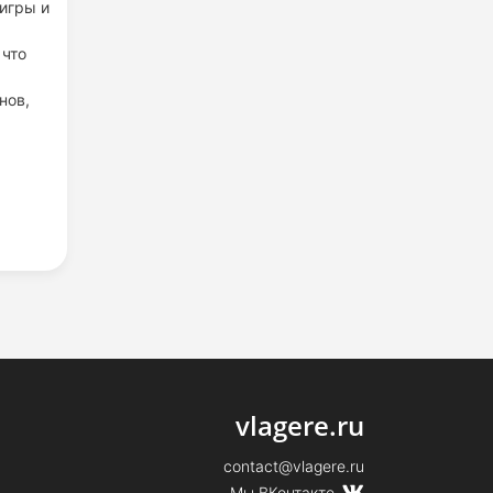
игры и
 что
нов,
vlagere.ru
contact@vlagere.ru
Мы ВКонтакте