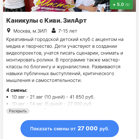
5.0
(9)
Каникулы с Киви. ЗилАрт
Москва, м.ЗИЛ
7-15 лет
Креативный городской детский клуб с акцентом на
медиа и творчество. Дети участвуют в создании
видеопроектов, учатся писать сценарии, снимать и
монтировать ролики. В программе также мастер-
классы по блогингу и журналистике. Развиваются
навыки публичных выступлений, критического
мышления и самостоятельности.
4
смены
:
10 авг - 21 авг (10 дней) - 41 850 руб.
10 авг - 14 авг (5 дней) - 27 000 руб.
17 авг - 21 авг (5 дней) - 27 000 руб.
Раскрыть
24 авг - 28 авг (5 дней) - 27 000 руб.
27 000
Показать смены
от
руб.