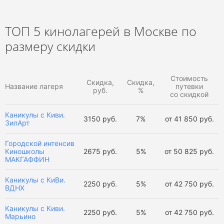
Кинолагеря в Краснодарском крае
Кинолагеря в Сочи
Кинолагеря в Анапе
ТОП 5 кинолагерей в Москве по
размеру скидки
Кинолагеря в Санкт-Петербурге
Кинолагеря в России
Стоимость
Скидка,
Скидка,
Название лагеря
путевки
руб.
%
Кинолагеря в Калужской области
со скидкой
Каникулы с Киви.
Летние кинолагеря
Весенние кинолагеря
3150 руб.
7%
от
41 850 руб.
ЗилАрт
Зимние кинолагеря
Осенние кинолагеря
Городской интенсив
Киношколы
2675 руб.
5%
от
50 825 руб.
МАКГАФФИН
Лагеря в Москве
Кинолагеря
Каникулы с КиВи.
2250 руб.
5%
от
42 750 руб.
Все детские лагеря
ВДНХ
Каникулы с Киви.
2250 руб.
5%
от
42 750 руб.
Марьино