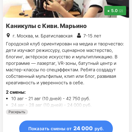
5.0
(2)
Каникулы с Киви. Марьино
г. Москва, м. Братиславская
7-15 лет
Городской клуб ориентирован на медиа и творчество:
дети изучают режиссуру, сценарное мастерство,
блогинг, актёрское искусство и мультипликацию. В
программе — лазертаг, VR-зоны, батутный центр и
мастер-классы по спецэффектам. Ребята создадут
собственный мультфильм, клип или блог, развивая
креативность и уверенность в себе.
2
смены
:
10 авг - 21 авг (10 дней) - 42 750 руб.
24 авг - 28 авг (10 дней) - 24 000 руб.
Раскрыть
24 000
Показать смены
от
руб.