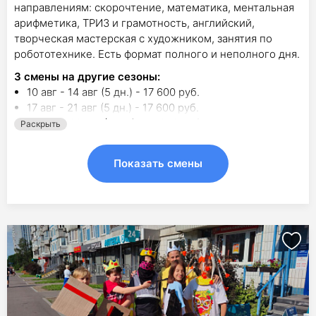
направлениям: скорочтение, математика, ментальная
арифметика, ТРИЗ и грамотность, английский,
творческая мастерская с художником, занятия по
робототехнике. Есть формат полного и неполного дня.
3
смены на другие сезоны:
10 авг - 14 авг (5 дн.) - 17 600 руб.
17 авг - 21 авг (5 дн.) - 17 600 руб.
24 авг - 28 авг (5 дн.) - 17 600 руб.
Раскрыть
Показать смены