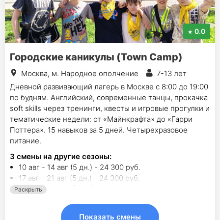
0.0
Городские каникулы (Town Camp)
Москва, м. Народное ополчение
7-13 лет
Дневной развивающий лагерь в Москве с 8:00 до 19:00
по будням. Английский, современные танцы, прокачка
soft skills через тренинги, квесты и игровые прогулки и
тематические недели: от «Майнкрафта» до «Гарри
Поттера». 15 навыков за 5 дней. Четырехразовое
питание.
3
смены на другие сезоны:
10 авг - 14 авг (5 дн.) - 24 300 руб.
17 авг - 21 авг (5 дн.) - 24 300 руб.
24 авг - 28 авг (5 дн.) - 24 300 руб.
Раскрыть
Показать смены