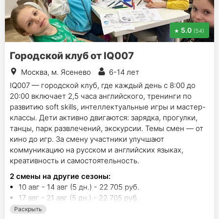
5.0
(54)
Городской клуб от IQ007
Москва, м. Ясенево
6-14 лет
IQ007 — городской клуб, где каждый день с 8:00 до
20:00 включает 2,5 часа английского, тренинги по
развитию soft skills, интеллектуальные игры и мастер-
классы. Дети активно двигаются: зарядка, прогулки,
танцы, парк развлечений, экскурсии. Темы смен — от
кино до игр. За смену участники улучшают
коммуникацию на русском и английских языках,
креативность и самостоятельность.
2
смены на другие сезоны:
10 авг - 14 авг (5 дн.) - 22 705 руб.
17 авг - 21 авг (5 дн.) - 22 705 руб.
Раскрыть