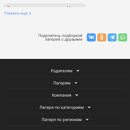
Весенние языковые лагеря в Москве
Показать еще
Весенние спортивные лагеря в Москве
Весенние образовательные лагеря в Москве
Поделитесь подборкой
лагерей с друзьями
Весенние творческие лагеря в Москве
Весенние лагеря программирования в Москве
Родителям
Весенние лагеря в Москве
Лагерям
Английские лагеря в Москве
Компания
Весенние английские лагеря
Лагеря в Москве
Лагеря по категориям
Лагеря с английским языком
Лагеря на весну
Лагеря по регионам