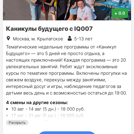
0.0
Каникулы будущего с IQ007
Москва, м. Крылатское
5-13 лет
Тематические недельные программы от «Каникул
Будущего» — это 5 дней не просто отдыха, а
настоящих приключений! Каждая программа — это 20
увлекательных занятий. Ребят ждут эксклюзивные
курсы по тематике программы. Включены прогулки на
свежем воздухе, перекусы между занятиями,
интересный досуг и игры, наблюдение педагогов за
детьми весь день и с возможностью остаться до 19:00.
4
смены на другие сезоны:
10 авг - 14 авг (5 дн.) - 18 000 руб.
17 авг - 21 авг (5 дн.) - 18 000 руб.
26 окт - 30 окт (5 дн.) - 10 000 руб.
Раскрыть
4 янв - 8 янв (5 дн.) - 18 000 руб.