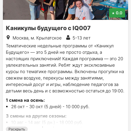
0.0
Каникулы будущего с IQ007
Москва, м. Крылатское
5-13 лет
Тематические недельные программы от «Каникул
Будущего» — это 5 дней не просто отдыха, а
настоящих приключений! Каждая программа — это 20
увлекательных занятий. Ребят ждут эксклюзивные
курсы по тематике программы. Включены прогулки на
свежем воздухе, перекусы между занятиями,
интересный досуг и игры, наблюдение педагогов за
детьми весь день и с возможностью остаться до 19:00.
1
смена на осень
:
26 окт - 30 окт (5 дней) - 10 000 руб.
3
смены на другие сезоны:
10 авг - 14 авг (5 дн.) - 18 000 руб.
17 авг - 21 авг (5 дн.) - 18 000 руб.
Раскрыть