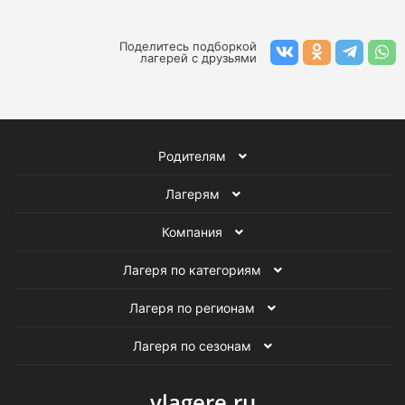
Осенние творческие лагеря в Москве
Осенние лагеря программирования в Москве
Поделитесь подборкой
лагерей с друзьями
Осенние лагеря в Москве
Языковые лагеря в Москве
Родителям
Осенние языковые лагеря
Лагеря в Москве
Лагерям
Детские языковые лагеря
Компания
Осенние лагеря для детей
Лагеря по категориям
Лагеря по регионам
Лагеря по сезонам
vlagere.ru