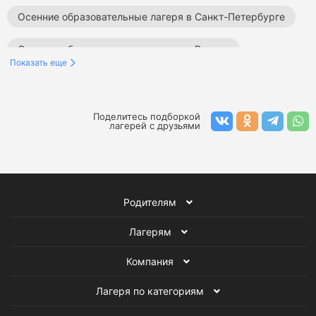
Осенние образовательные лагеря в Санкт-Петербурге
Осенние образовательные лагеря в России
Показать еще
Осенние творческие лагеря в Москве
Осенние лагеря программирования в Москве
Поделитесь подборкой
лагерей с друзьями
Осенние лагеря в Москве
Образовательные лагеря в Москве
Родителям
Осенние образовательные лагеря
Лагеря в Москве
Лагерям
Образовательные лагеря
Осенние лагеря
Компания
Лагеря по категориям