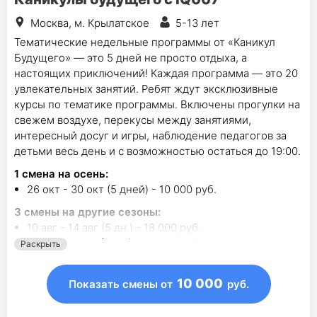
Москва, м. Крылатское
5-13 лет
Тематические недельные программы от «Каникул
Будущего» — это 5 дней не просто отдыха, а
настоящих приключений! Каждая программа — это 20
увлекательных занятий. Ребят ждут эксклюзивные
курсы по тематике программы. Включены прогулки на
свежем воздухе, перекусы между занятиями,
интересный досуг и игры, наблюдение педагогов за
детьми весь день и с возможностью остаться до 19:00.
1
смена на осень
:
26 окт - 30 окт (5 дней) - 10 000 руб.
3
смены на другие сезоны:
10 авг - 14 авг (5 дн.) - 18 000 руб.
17 авг - 21 авг (5 дн.) - 18 000 руб.
Раскрыть
4 янв - 8 янв (5 дн.) - 18 000 руб.
10 000
Показать смены
от
руб.