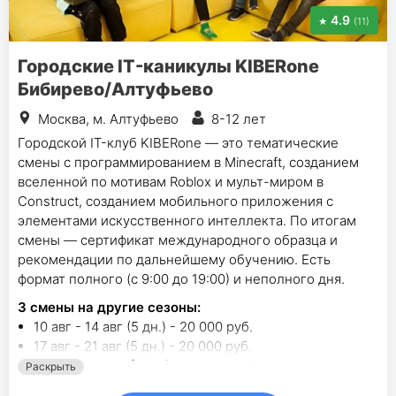
4.9
(11)
Городские IT-каникулы KIBERone
Бибирево/Алтуфьево
Москва, м. Алтуфьево
8-12 лет
Городской IT-клуб KIBERone — это тематические
смены с программированием в Minecraft, созданием
вселенной по мотивам Roblox и мульт-миром в
Construct, созданием мобильного приложения с
элементами искусственного интеллекта. По итогам
смены — сертификат международного образца и
рекомендации по дальнейшему обучению. Есть
формат полного (с 9:00 до 19:00) и неполного дня.
3
смены на другие сезоны:
10 авг - 14 авг (5 дн.) - 20 000 руб.
17 авг - 21 авг (5 дн.) - 20 000 руб.
24 авг - 28 авг (5 дн.) - 20 000 руб.
Раскрыть