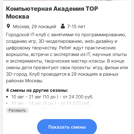
Компьютерная Академия TOP
Москва
Москва, 29 локаций
7-15 лет
Городской IT‑клуб c занятиями по программированию,
созданию игр, 3D-моделированию, web-дизайну и
цифровому творчеству. Ребят ждут практические
воркшопы, встречи с экспертами из IT, научные опыты
и эксперименты, творческие мастер-классы. В конце
смены дети презентуют свои проекты: игру, фильм или
3D-город. Клуб проводится в 29 локациях в разных
районах Москвы.
4
смены на другие сезоны:
10 авг - 21 авг (10 дн.) - от 24 200 руб.
10 авг - 14 авг (5 дн.) - от 14 520 руб.
17 авг - 21 авг (5 дн.) - от 14 520 руб.
Раскрыть
24 авг - 28 авг (5 дн.) - от 14 520 руб.
Показать смены