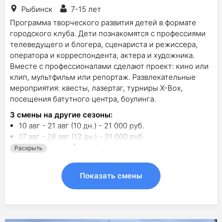
Рыбинск
7-15 лет
Программа творческого развития детей в формате
городского клуба. Дети познакомятся с профессиями
телеведущего и блогера, сценариста и режиссера,
оператора и корреспондента, актера и художника.
Вместе с профессионалами сделают проект: кино или
клип, мультфильм или репортаж. Развлекательные
мероприятия: квесты, лазертаг, турниры Х-Вох,
посещения батутного центра, боулинга.
3
смены на другие сезоны:
10 авг - 21 авг (10 дн.) - 21 000 руб.
17 авг - 28 авг (12 дн.) - 21 000 руб.
24 авг - 28 авг (10 дн.) - 11 750 руб.
Раскрыть
Показать смены