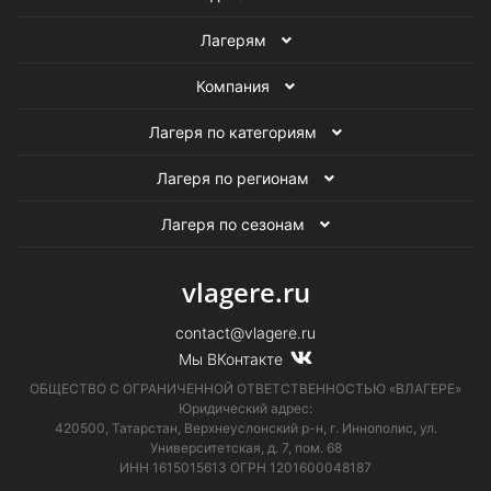
Зимние лагеря программирования в России
Лагерям
Зимние театральные лагеря в России
Компания
Зимние робототехнические лагеря в России
Лагеря по категориям
Кинолагеря в России
Зимние кинолагеря
Лагеря по регионам
Лагеря в России
Кинолагеря
Зимние лагеря
Лагеря по сезонам
vlagere.ru
contact@vlagere.ru
Мы ВКонтакте
ОБЩЕСТВО С ОГРАНИЧЕННОЙ ОТВЕТСТВЕННОСТЬЮ «ВЛАГЕРЕ»
Юридический адрес:
420500, Татарстан, Верхнеуслонский р-н, г. Иннополис, ул.
Университетская,
д. 7, пом. 68
ИНН 1615015613
ОГРН 1201600048187