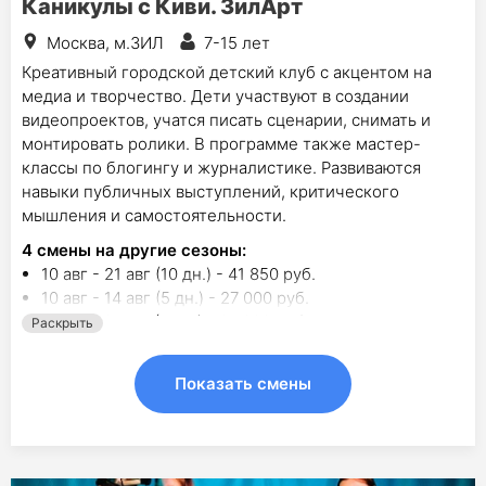
Каникулы с Киви. ЗилАрт
Москва, м.ЗИЛ
7-15 лет
Креативный городской детский клуб с акцентом на
медиа и творчество. Дети участвуют в создании
видеопроектов, учатся писать сценарии, снимать и
монтировать ролики. В программе также мастер-
классы по блогингу и журналистике. Развиваются
навыки публичных выступлений, критического
мышления и самостоятельности.
4
смены на другие сезоны:
10 авг - 21 авг (10 дн.) - 41 850 руб.
10 авг - 14 авг (5 дн.) - 27 000 руб.
17 авг - 21 авг (5 дн.) - 27 000 руб.
Раскрыть
24 авг - 28 авг (5 дн.) - 27 000 руб.
Показать смены