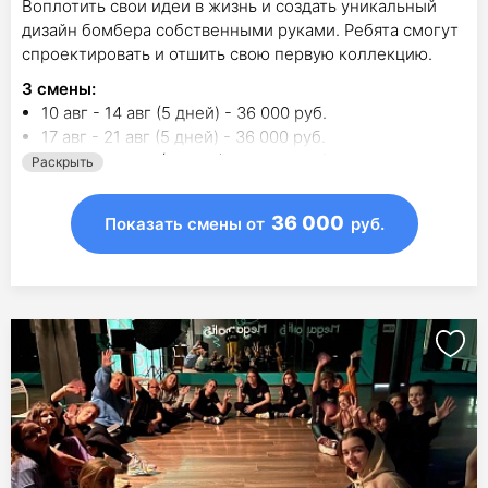
Воплотить свои идеи в жизнь и создать уникальный
дизайн бомбера собственными руками. Ребята смогут
спроектировать и отшить свою первую коллекцию.
3
смены
:
10 авг - 14 авг (5 дней) - 36 000 руб.
17 авг - 21 авг (5 дней) - 36 000 руб.
24 авг - 28 авг (5 дней) - 36 000 руб.
Раскрыть
36 000
Показать смены
от
руб.