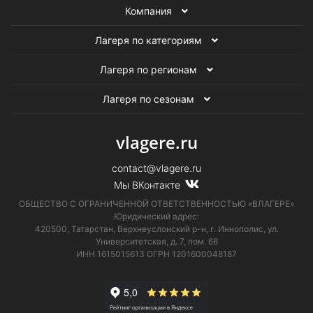
Компания
Летние художественные лагеря
Лагеря по категориям
Зимние художественные лагеря
Лагеря по регионам
Осенние художественные лагеря
Лагеря по сезонам
Лагеря в Санкт-Петербурге
vlagere.ru
Художественные лагеря
Все детские лагеря
contact@vlagere.ru
Мы ВКонтакте
ОБЩЕСТВО С ОГРАНИЧЕННОЙ ОТВЕТСТВЕННОСТЬЮ «ВЛАГЕРЕ»
Юридический адрес:
420500, Татарстан, Верхнеуслонский р-н, г. Иннополис, ул.
Университетская,
д. 7, пом. 68
ИНН 1615015613
ОГРН 1201600048187