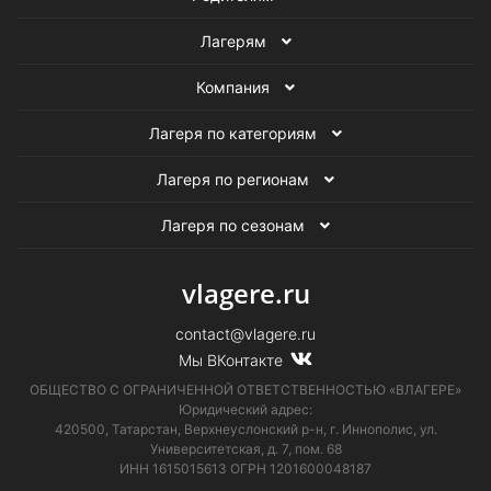
Зимние научные лагеря
Осенние научные лагеря
Лагерям
Лагеря в Санкт-Петербурге
Научные лагеря
Компания
Все детские лагеря
Лагеря по категориям
Лагеря по регионам
Лагеря по сезонам
vlagere.ru
contact@vlagere.ru
Мы ВКонтакте
ОБЩЕСТВО С ОГРАНИЧЕННОЙ ОТВЕТСТВЕННОСТЬЮ «ВЛАГЕРЕ»
Юридический адрес:
420500, Татарстан, Верхнеуслонский р-н, г. Иннополис, ул.
Университетская,
д. 7, пом. 68
ИНН 1615015613
ОГРН 1201600048187