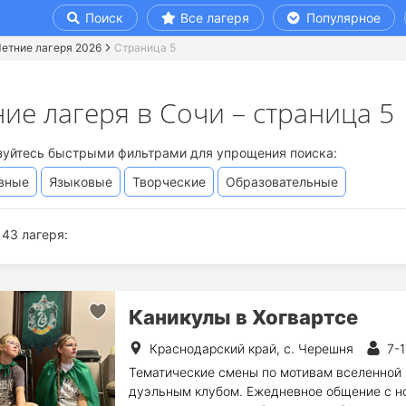
Поиск
Все лагеря
Популярное
етние лагеря 2026
Страница 5
ие лагеря в Сочи – страница 5
зуйтесь быстрыми фильтрами для упрощения поиска:
вные
Языковые
Творческие
Образовательные
43 лагеря:
Каникулы в Хогвартсе
Краснодарский край, с. Черешня
7-1
Тематические смены по мотивам вселенной 
дуэльным клубом. Ежедневное общение с нос