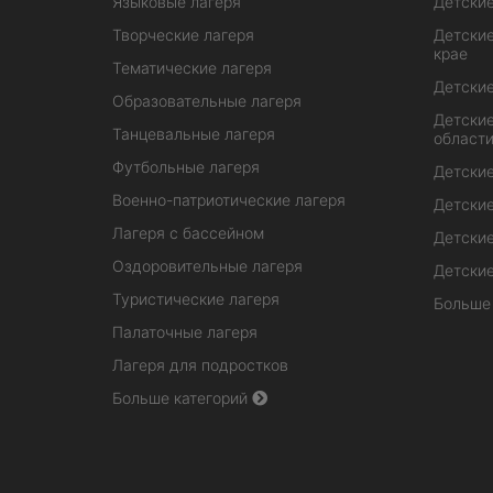
Языковые лагеря
Детские
Творческие лагеря
Детские
крае
Тематические лагеря
Детские
Образовательные лагеря
Детские
Танцевальные лагеря
област
Футбольные лагеря
Детские
Военно-патриотические лагеря
Детские
Лагеря с бассейном
Детские
Оздоровительные лагеря
Детские
Туристические лагеря
Больше
Палаточные лагеря
Лагеря для подростков
Больше категорий