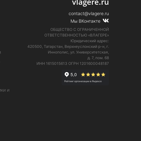
vlagere.ru
contact@vlagere.ru
Мы ВКонтакте
ОБЩЕСТВО С ОГРАНИЧЕННОЙ
ОТВЕТСТВЕННОСТЬЮ «ВЛАГЕРЕ»
Юридический адрес:
420500, Татарстан, Верхнеуслонский р-н, г.
и
Иннополис, ул. Университетская,
д. 7, пом. 68
е
ИНН 1615015613
ОГРН 1201600048187
ки и