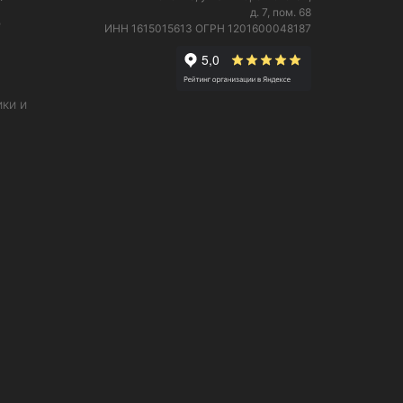
д. 7, пом. 68
е
ИНН 1615015613
ОГРН 1201600048187
ки и