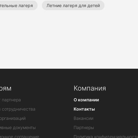
тельные лагеря
Летние лагеря для детей
рям
Компания
 партнера
О компании
я сотрудничества
Контакты
организаций
Вакансии
ивные документы
Партнеры
ионное соглашение
Политика конфиденциальност