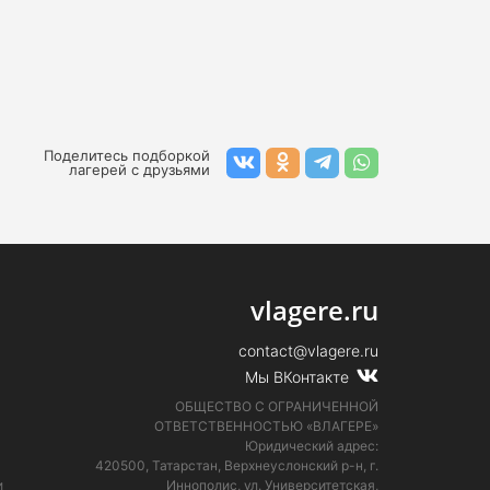
Поделитесь подборкой
лагерей с друзьями
vlagere.ru
contact@vlagere.ru
Мы ВКонтакте
ОБЩЕСТВО С ОГРАНИЧЕННОЙ
ОТВЕТСТВЕННОСТЬЮ «ВЛАГЕРЕ»
Юридический адрес:
420500, Татарстан, Верхнеуслонский р-н, г.
и
Иннополис, ул. Университетская,