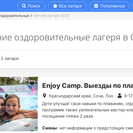
Поиск
Все лагеря
Популярное
Оздоровительные
Летние лагеря 2026
ние оздоровительные лагеря в 
3 лагеря:
Enjoy Camp. Выезды по пл
Краснодарский край, Сочи, Лоо
9-17
Дети улучшат свои навыки по плаванию, отд
программе также увлекательные мастер-клас
посещение пляжа 2 раза.
Смены
: нет информации о предстоящих сме