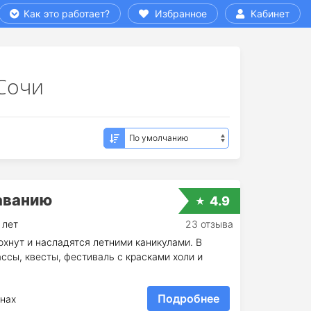
Как это работает?
Избранное
Кабинет
Сочи
аванию
4.9
 лет
23 отзыва
охнут и насладятся летними каникулами. В
сы, квесты, фестиваль с красками холи и
Подробнее
нах