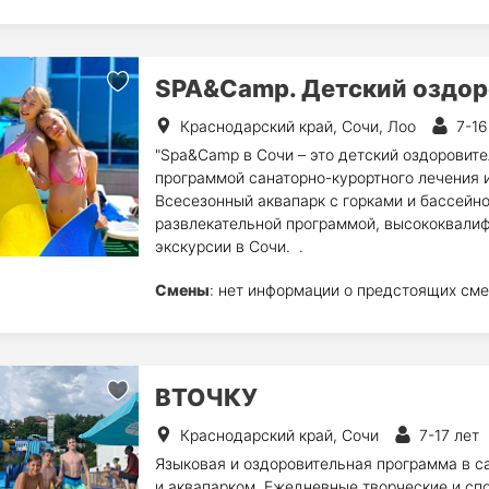
SPA&Camp. Детский оздор
Краснодарский край, Сочи, Лоо
7-16
"Spa&Camp в Сочи – это детский оздоровите
программой санаторно-курортного лечения и 
Всесезонный аквапарк с горками и бассейно
развлекательной программой, высококвали
экскурсии в Сочи. .
Смены
: нет информации о предстоящих сме
ВТОЧКУ
Краснодарский край, Сочи
7-17 лет
Языковая и оздоровительная программа в с
и аквапарком. Ежедневные творческие и спо