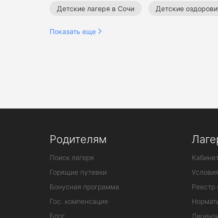
Детские лагеря в Сочи
Детские оздорови
Показать еще
Родителям
Лаге
Поиск лагеря
Кабинет
Горящие путевки
Услови
Бонусная программа
Реестр 
Гос. компенсация
Нормат
Блог
Лиценз