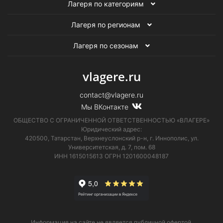
Лагеря по категориям
Спортивные лагеря для детей
Лагеря по регионам
Военно-спортивные лагеря
Шахматные лагеря
Лагеря по сезонам
Танцевальные лагеря для детей
vlagere.ru
contact@vlagere.ru
Мы ВКонтакте
ОБЩЕСТВО С ОГРАНИЧЕННОЙ ОТВЕТСТВЕННОСТЬЮ «ВЛАГЕРЕ»
Юридический адрес:
420500, Татарстан, Верхнеуслонский р-н, г. Иннополис, ул.
Университетская,
д. 7, пом. 68
ИНН 1615015613
ОГРН 1201600048187
Информация на сайте не является публичной офертой.