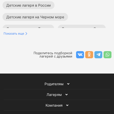
Детские лагеря в России
Детские лагеря на Черном море
Детские лагеря в Туапсе
Детские лагеря в Сочи
Показать еще
Лагеря для детей в Подмосковье
Лагеря в Краснодарском крае
Поделитесь подборкой
лагерей с друзьями
Лагеря в Санкт-Петербурге
Лагеря в Крыму
Математические лагеря
Родителям
Тематические лагеря для детей
Лагерям
Музыкальные лагеря
Компания
Лагеря с изучением английского языка