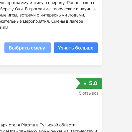
ую программу и живую природу. Расположен в
берегу Оки. В программе творческие и научные
ные игры, встречи с интересными людьми,
екательные мероприятия. Смены в лагере
типа.
Выбрать смену
Узнать больше
5.0
5 отзывов
рк-отеля Plazma в Тульской области.
о самовыражению, коммуникации, творчеству и