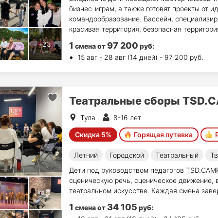
бизнес-играм, а также готовят проекты от и
командообразование. Бассейн, специализир
красивая территория, безопасная территори
1
97 200
смена
от
руб
:
15 авг - 28 авг (14 дней) - 97 200 руб.
Театральные сборы TSD.C
Тула
8-16 лет
Скидка 5%
Горящая путевка
Летний
Городской
Театральный
Тв
Дети под руководством педагогов TSD.CAM
сценическую речь, сценическое движение, в
театральном искусстве. Каждая смена заве
1
34 105
смена
от
руб
: