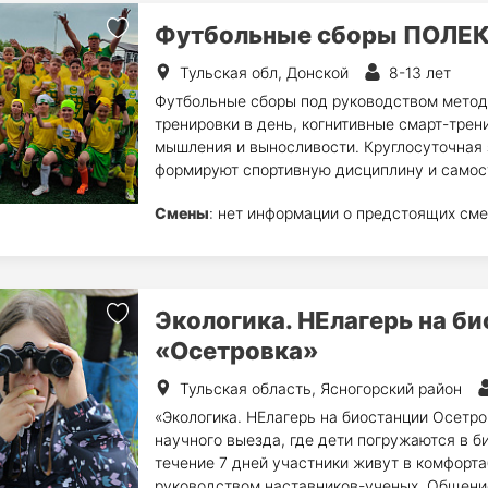
Футбольные сборы ПОЛЕ
Тульская обл, Донской
8-13 лет
Футбольные сборы под руководством метод
тренировки в день, когнитивные смарт-трен
мышления и выносливости. Круглосуточная 
формируют спортивную дисциплину и самос
Смены
: нет информации о предстоящих сме
Экологика. НЕлагерь на б
«Осетровка»
Тульская область, Ясногорский район
«Экологика. НЕлагерь на биостанции Осетр
научного выезда, где дети погружаются в б
течение 7 дней участники живут в комфорт
руководством наставников-ученых. Общение