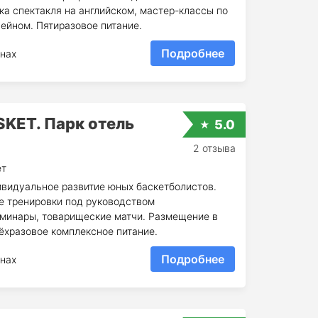
ка спектакля на английском, мастер-классы по
ейном. Пятиразовое питание.
Подробнее
нах
KET. Парк отель
5.0
2 отзыва
ет
ивидуальное развитие юных баскетболистов.
е тренировки под руководством
минары, товарищеские матчи. Размещение в
ёхразовое комплексное питание.
Подробнее
нах