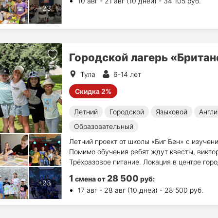
10 авг - 21 авг (10 дней) - 34 105 руб.
Городской лагерь «Брита
Тула
6-14 лет
Скидка 2%
Летний
Городской
Языковой
Англи
Образовательный
Летний проект от школы «Биг Бен» с изучени
Помимо обучения ребят ждут квесты, виктор
Трёхразовое питание. Локация в центре горо
1
28 500
смена
от
руб
:
17 авг - 28 авг (10 дней) - 28 500 руб.