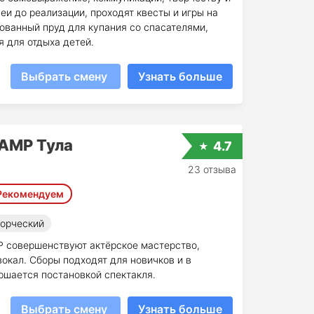
деи до реализации, проходят квесты и игры на
ованный пруд для купания со спасателями,
я для отдыха детей.
Выбрать смену
Узнать больше
AMP Тула
4.7
23 отзыва
Рекомендуем
орческий
P совершенствуют актёрское мастерство,
окал. Сборы подходят для новичков и в
ршается постановкой спектакля.
Выбрать смену
Узнать больше