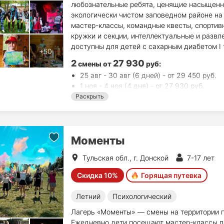
любознательные ребята, ценящие насыщенн
экологически чистом заповедном районе на 
мастер-классы, командные квесты, спортив
кружки и секции, интеллектуальные и развл
доступны для детей с сахарным диабетом I 
2
27 930
смены
от
руб
:
25 авг - 30 авг (6 дней) - от 29 450 руб.
1 ноя - 4 ноя (4 дня) - от 27 930 руб.
Раскрыть
Моменты
Тульская обл., г. Донской
7-17 лет
Скидка 10%
Горящая путевка
Летний
Психологический
Лагерь «Моменты» — смены на территории па
Ежедневно дети посещают мастер-классы п