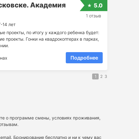
осковске. Академия
5.0
1 отзыв
7-14 лет
е проекты, по итогу у каждого ребенка будет:
ие проекты. Гонки на квадрокоптерах в парках,
нии.
Подробнее
нах
1
2
3
аете о программе смены, условиях проживания,
 отзывам.
email. Бронирование бесплатно и ни к чему вас