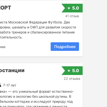
КОРТ
5.0
41 отзыв
иста Московской Федерации Футбола. Две
ировки, шахматы и ОФП для развития скорости
забота тренеров и сбалансированное питание
тоятельность.
Подробнее
нах
иостанции
5.0
22 отзыва
7-17 лет
овка» — это уникальный формат естественно-
иологию и экологию без школьной рутины. В
абельном коттедже и исследуют природу под
 на принципах, где уважение к личности