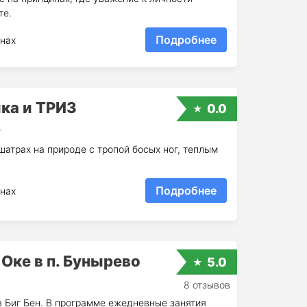
те.
Подробнее
нах
ка и ТРИЗ
0.0
т
атрах на природе с тропой босых ног, теплым
Подробнее
нах
Оке в п. Бунырево
5.0
8 отзывов
 Биг Бен. В программе ежедневные занятия