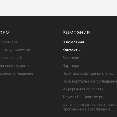
рям
Компания
 партнера
О компании
я сотрудничества
Контакты
организаций
Вакансии
ивные документы
Партнеры
ионное соглашение
Политика конфиденциальност
Пользовательское соглашени
Информация об оплате
Тарифы ПО Влагере.ру
Функциональные характеристи
Программное обеспечение