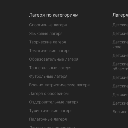
Лагеря по категориям
Лагеря
Спортивные лагеря
Детские
Языковые лагеря
Детские
Творческие лагеря
Детские
крае
Тематические лагеря
Детские
Образовательные лагеря
Детские
Танцевальные лагеря
област
Футбольные лагеря
Детские
Военно-патриотические лагеря
Детские
Лагеря с бассейном
Детские
Оздоровительные лагеря
Детские
Туристические лагеря
Больше
Палаточные лагеря
Лагеря для подростков