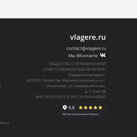
vlagere.ru
contact@vlagere.ru
Мы ВКонтакте
ОБЩЕСТВО С ОГРАНИЧЕННОЙ
ОТВЕТСТВЕННОСТЬЮ «ВЛАГЕРЕ»
Юридический адрес:
420500, Татарстан, Верхнеуслонский р-н, г.
и
Иннополис, ул. Университетская,
д. 7, пом. 68
е
ИНН 1615015613
ОГРН 1201600048187
ки и