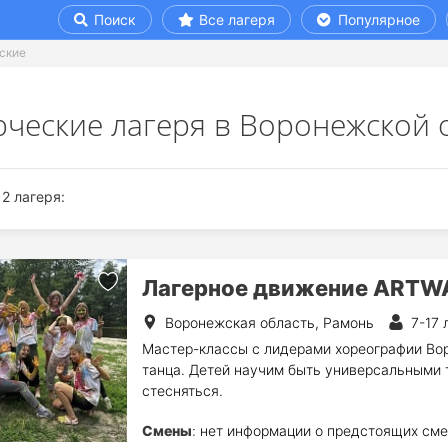
Поиск
Все лагеря
Популярное
ские
рческие лагеря в Воронежской 
2 лагеря:
Лагерное движение ARTW
Воронежская область, Рамонь
7-17 
Мастер-классы с лидерами хореографии Во
танца. Детей научим быть универсальными т
стесняться.
Смены
: нет информации о предстоящих сме