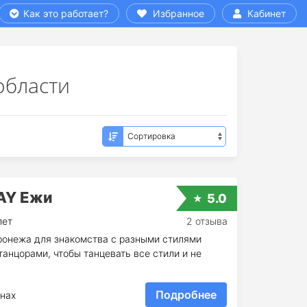
Как это работает?
Избранное
Кабинет
области
AY Ежи
5.0
лет
2 отзыва
ронежа для знакомства с разными стилями
анцорами, чтобы танцевать все стили и не
Подробнее
нах