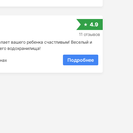
4.9
11 отзывов
елает вашего ребенка счастливым! Веселый и
шего водохранилища!
Подробнее
нах