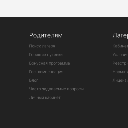
Родителям
Лаге
Поиск лагеря
Кабинет
Горящие путевки
Услови
Бонусная программа
Реестр 
Гос. компенсация
Нормат
Блог
Лиценз
Часто задаваемые вопросы
Личный кабинет