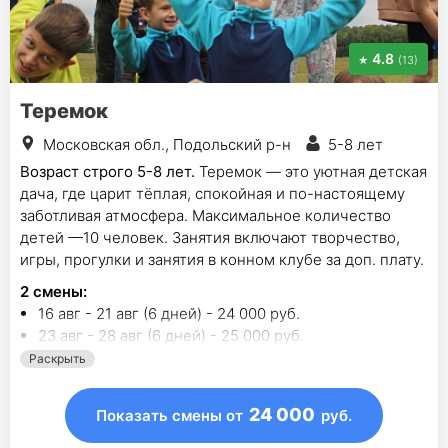
4.8
(13)
Теремок
Московская обл., Подольский р-н
5-8 лет
Возраст строго 5-8 лет.
Теремок — это уютная детская
дача, где царит тёплая, спокойная и по-настоящему
заботливая атмосфера. Максимальное количество
детей —10 человек. Занятия включают творчество,
игры, прогулки и занятия в конном клубе за доп. плату.
2
смены
:
16 авг - 21 авг (6 дней) - 24 000 руб.
23 авг - 28 авг (6 дней) - 25 000 руб.
Раскрыть
24 000
Показать смены
от
руб.