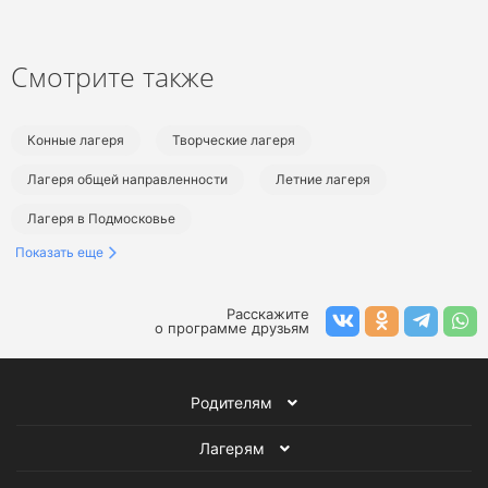
Смотрите также
Конные лагеря
Творческие лагеря
Лагеря общей направленности
Летние лагеря
Лагеря в Подмосковье
Показать еще
Лагеря в Чехове и Чеховском районе
Конные лагеря в Подмосковье
Расскажите
о программе друзьям
Творческие лагеря в Подмосковье
Лагеря общей направленности в Подмосковье
Родителям
Летние лагеря в Подмосковье
Летние конные лагеря
Лагерям
Летние творческие лагеря