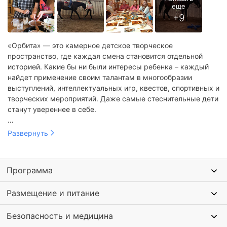
«Орбита» — это камерное детское творческое
пространство, где каждая смена становится отдельной
историей. Какие бы ни были интересы ребенка – каждый
найдет применение своим талантам в многообразии
выступлений, интеллектуальных игр, квестов, спортивных и
творческих мероприятий. Даже самые стеснительные дети
станут увереннее в себе.
Каждая смена начинается с самого важного — знакомства.
Развернуть
Ребята узнают друг друга, погружаются в атмосферу
творческого пространства и его традиции. В первые дни
лёгкие игры на знакомство и сплочение, которые помогают
Программа
быстро почувствовать себя «своим» и найти друзей.
Это
верёвочный курс, тропа доверия, вечерняя свечка.
На них
Размещение и питание
ребята учатся поддерживать друг друга, становятся
настоящей командой и чувствуют, что каждый здесь важен
Безопасность и медицина
и ценен.