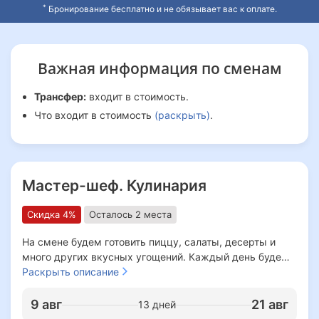
*
Бронирование бесплатно и не обязывает вас к оплате.
Важная информация
по сменам
Трансфер:
входит в стоимость.
Что входит в стоимость
(раскрыть)
.
Мастер-шеф. Кулинария
Скидка 4%
Осталось 2 места
На смене будем готовить пиццу, салаты, десерты и
много других вкусных угощений. Каждый день будем
открывать новые рецепты и узнавать секреты
Раскрыть описание
кулинарии.
Дети освоят блюда разных кухонь мира, примут
9 авг
21 авг
13 дней
участие в кулинарных конкурсах, где можно показать