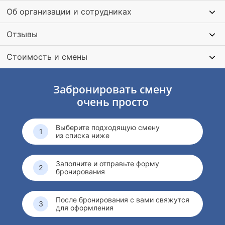
Каждая смена — тематическая:
театр, кино, кулинария,
Об организации и сотрудниках
научные приключения в формате «школы Хогвартса» и
другие творческие направления.
В программе также
Отзывы
конные занятия, бассейн,
походы в лес и к реке, караоке,
дискотеки.
Стоимость и смены
Забронировать смену
очень просто
Выберите подходящую смену
из списка ниже
Заполните и отправьте форму
бронирования
После бронирования с вами свяжутся
для оформления