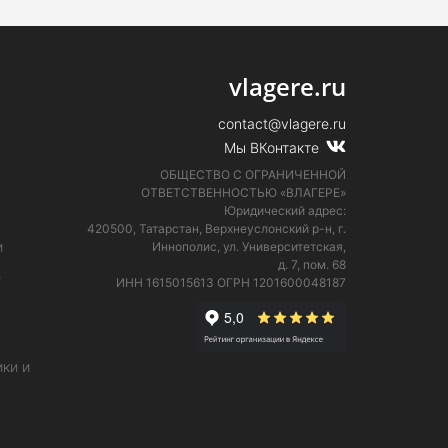
vlagere.ru
contact@vlagere.ru
Мы ВКонтакте
ОБЩЕСТВО С ОГРАНИЧЕННОЙ
ОТВЕТСТВЕННОСТЬЮ «ВЛАГЕРЕ»
Юридический адрес:
420500, Татарстан, Верхнеуслонский р-н, г.
и
Иннополис, ул. Университетская,
д. 7, пом. 68
е
ИНН 1615015613
ОГРН 1201600048187
ки и