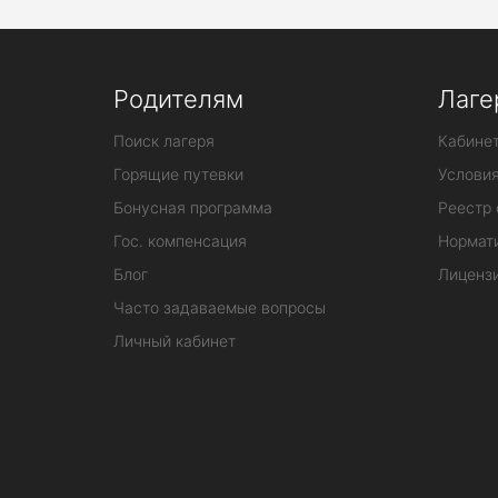
Родителям
Лаге
Поиск лагеря
Кабинет
Горящие путевки
Услови
Бонусная программа
Реестр 
Гос. компенсация
Нормат
Блог
Лиценз
Часто задаваемые вопросы
Личный кабинет