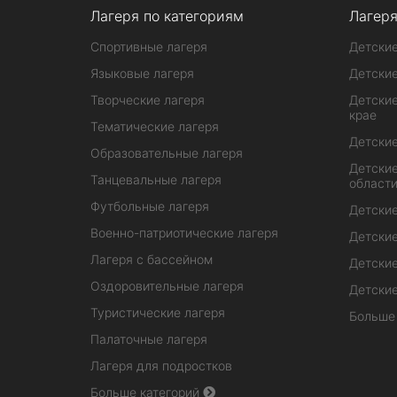
Лагеря по категориям
Лагеря
Спортивные лагеря
Детские
Языковые лагеря
Детские
Творческие лагеря
Детские
крае
Тематические лагеря
Детские
Образовательные лагеря
Детские
Танцевальные лагеря
област
Футбольные лагеря
Детские
Военно-патриотические лагеря
Детские
Лагеря с бассейном
Детские
Оздоровительные лагеря
Детские
Туристические лагеря
Больше
Палаточные лагеря
Лагеря для подростков
Больше категорий