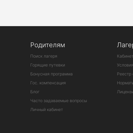
Родителям
Лаге
Поиск лагеря
Кабинет
Горящие путевки
Услови
Бонусная программа
Реестр 
Гос. компенсация
Нормат
Блог
Лиценз
Часто задаваемые вопросы
Личный кабинет