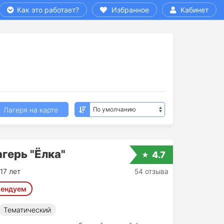
Как это работает?
Избранное
Кабинет
Лагеря на карте
герь "Ëлка"
4.7
17 лет
54 отзыва
ендуем
Тематический