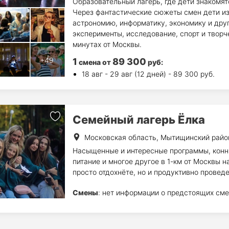
Образовательный лагерь, где дети знакомят
Через фантастические сюжеты смен дети из
астрономию, информатику, экономику и дру
эксперименты, исследование, спорт и творч
минутах от Москвы.
1
89 300
смена
от
руб
:
18 авг - 29 авг (12 дней) - 89 300 руб.
Семейный лагерь Ёлка
Московская область, Мытищинский райо
Насыщенные и интересные программы, конны
питание и многое другое в 1-км от Москвы н
просто отдохнёте, но и продуктивно провед
Смены
: нет информации о предстоящих сме