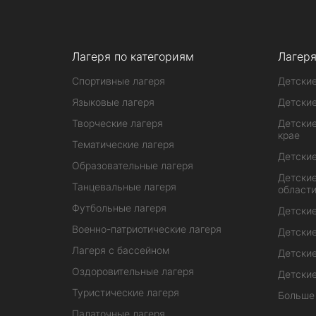
Лагеря по категориям
Лагеря
Спортивные лагеря
Детские
Языковые лагеря
Детские
Творческие лагеря
Детские
крае
Тематические лагеря
Детские
Образовательные лагеря
Детские
Танцевальные лагеря
област
Футбольные лагеря
Детские
Военно-патриотические лагеря
Детские
Лагеря с бассейном
Детские
Оздоровительные лагеря
Детские
Туристические лагеря
Больше
Палаточные лагеря