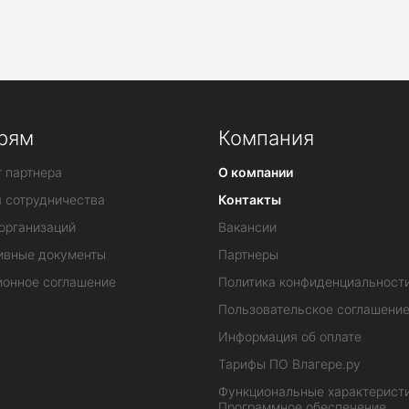
рям
Компания
 партнера
О компании
я сотрудничества
Контакты
организаций
Вакансии
ивные документы
Партнеры
ионное соглашение
Политика конфиденциальност
Пользовательское соглашени
Информация об оплате
Тарифы ПО Влагере.ру
Функциональные характеристи
Программное обеспечение