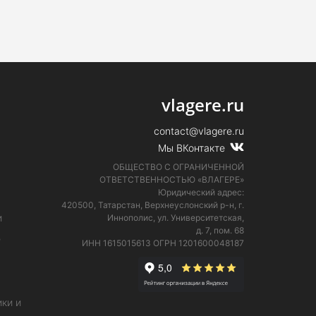
vlagere.ru
contact@vlagere.ru
Мы ВКонтакте
ОБЩЕСТВО С ОГРАНИЧЕННОЙ
ОТВЕТСТВЕННОСТЬЮ «ВЛАГЕРЕ»
Юридический адрес:
420500, Татарстан, Верхнеуслонский р-н, г.
и
Иннополис, ул. Университетская,
д. 7, пом. 68
е
ИНН 1615015613
ОГРН 1201600048187
ки и