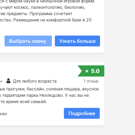
ся с миром науки в необычной игровой форме.
учают космос, палеонтологию, биологию,
гие предметы. Программа сочетает
ество. Размещение на комфортной базе в 20
Выбрать смену
Узнать больше
5.0
н
Для любого возраста
1 отзыв
е прогулки, бассейн, соляная пещера, вкусное
а территории парка Нехлюдово. У нас вы не
ете время всей семьёй.
Подробнее
нах