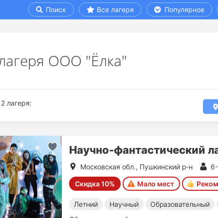
Поиск
Все лагеря
Популярное
 лагеря ООО "Ёлка"
2 лагеря:
Научно-фантастический ла
Московская обл., Пушкинский р-н
6-
Скидка 10%
Мало мест
Реком
Летний
Научный
Образовательный