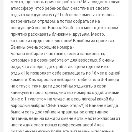
место, где очень приятно работать! Мы создаем такую
атмосферу, чтоб ребенок был счастлив от своего
отдыха каждую минуту! Чтоб после смены хотелось
встречаться отрядом, а потом собраться на
следующий сезон. Банана Клаб - это место ,о котором
приятно рассказать близким и друзьям. Место,
которое я гордо советую всем! В любом из проектах
Бананы очень хорошие номера -
Банана выбирает частные отели и пансионаты,
которые не в сезон работают для взрослых. Я очень
рада, что лагерь, где я работаю, ценит детей и их
отдых! Не позволяет себе размещать по 16 чел в одной
комнате. Как взрослые выбирают себе отели 3-4 звезд
на отпуск, так и дети достойны отдыхать в свои
каникулы в просторных, чистых номерах с удобствами
(а не с 1 туалетом на улице на весь лагерь! какой бы
взрослый выбрал СЕБЕ такой отель?) В Банане всегда
было и есть достойное и правильное спортивное
питание, ведь на каждой смене есть мастер-классы от
настоящих спортивных профессионалов! И как
сотрудникам нужно получать витамины и полезные