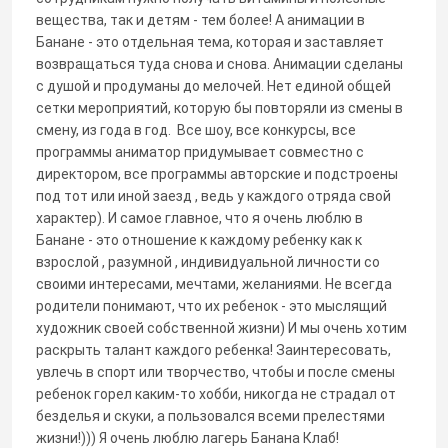
вещества, так и детям - тем более! А анимации в
Банане - это отдельная тема, которая и заставляет
возвращаться туда снова и снова. Анимации сделаны
с душой и продуманы до мелочей. Нет единой общей
сетки мероприятий, которую бы повторяли из смены в
смену, из года в год. Все шоу, все конкурсы, все
программы аниматор придумывает совместно с
директором, все программы авторские и подстроены
под тот или иной заезд , ведь у каждого отряда свой
характер). И самое главное, что я очень люблю в
Банане - это отношение к каждому ребенку как к
взрослой , разумной , индивидуальной личности со
своими интересами, мечтами, желаниями. Не всегда
родители понимают, что их ребенок - это мыслящий
художник своей собственной жизни) И мы очень хотим
раскрыть талант каждого ребенка! Заинтересовать,
увлечь в спорт или творчество, чтобы и после смены
ребенок горел каким-то хобби, никогда не страдал от
безделья и скуки, а пользовался всеми прелестями
жизни!))) Я очень люблю лагерь Банана Клаб!