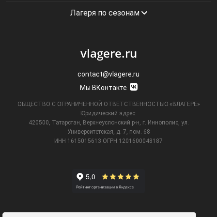
Лагеря по сезонам
vlagere.ru
contact@vlagere.ru
Мы ВКонтакте
ОБЩЕСТВО С ОГРАНИЧЕННОЙ ОТВЕТСТВЕННОСТЬЮ «ВЛАГЕРЕ»
Юридический адрес:
420500, Татарстан, Верхнеуслонский р-н, г. Иннополис, ул.
Университетская,
д. 7, пом. 68
ИНН 1615015613
ОГРН 1201600048187